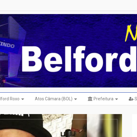
elford Roxo
Atos Câmara (BOL)
Prefeitura
S