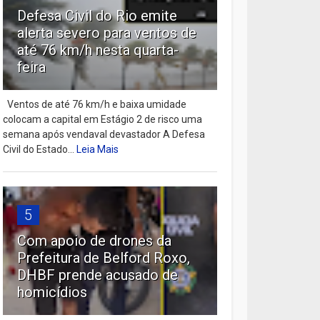
Defesa Civil do Rio emite
alerta severo para ventos de
até 76 km/h nesta quarta-
feira
Ventos de até 76 km/h e baixa umidade
colocam a capital em Estágio 2 de risco uma
semana após vendaval devastador A Defesa
Civil do Estado...
Leia Mais
5
Com apoio de drones da
Prefeitura de Belford Roxo,
DHBF prende acusado de
homicídios