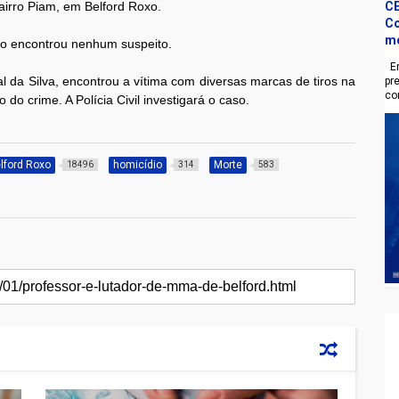
airro Piam, em Belford Roxo.
CE
Co
m
não encontrou nenhum suspeito.
En
 da Silva, encontrou a vítima com diversas marcas de tiros na
pr
co
do crime. A Polícia Civil investigará o caso.
lford Roxo
homicídio
Morte
18496
314
583