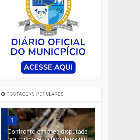
POSTAGENS POPULARES
1
Confronto em área disputada
por milícia e tráfico deixa um