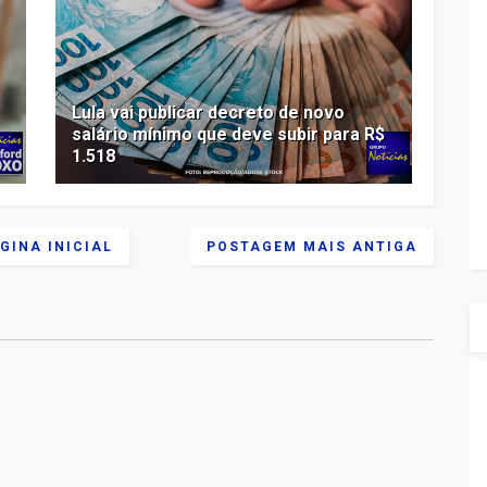
Lula vai publicar decreto de novo
salário mínimo que deve subir para R$
1.518
GINA INICIAL
POSTAGEM MAIS ANTIGA