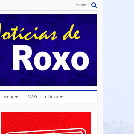
PESQUISAR
ervidor
Belford Roxo