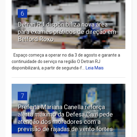
6
Detran RJ disponibiliza nova área
para exames práticos de direção em
Belford Roxo
Espaço começa a operar no dia 3 de agosto e garante a
continuidade do serviço na região O Detran RJ
disponibilizará, a partir de segunda-f...
Leia Mais
7
Prefeita Mariana Canella reforça
alerta máximo da Defesa Civil pede
atenção dos moradores com a
previsão de rajadas de vento fortes