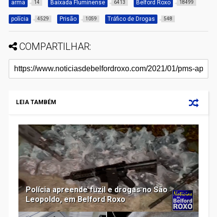
arma
Baixada Fluminense
Belford Roxo
14
6413
18499
polícia
Prisão
Tráfico de Drogas
4529
1059
548
COMPARTILHAR:
LEIA TAMBÉM
Polícia apreende fuzil e drogas no São
Leopoldo, em Belford Roxo