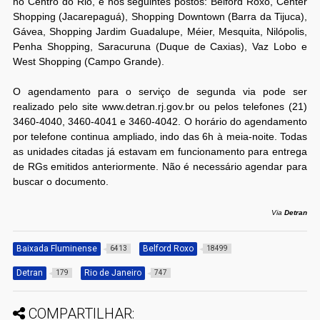
no Centro do Rio, e nos seguintes postos: Belford Roxo, Center
Shopping (Jacarepaguá), Shopping Downtown (Barra da Tijuca),
Gávea, Shopping Jardim Guadalupe, Méier, Mesquita, Nilópolis,
Penha Shopping, Saracuruna (Duque de Caxias), Vaz Lobo e
West Shopping (Campo Grande).
O agendamento para o serviço de segunda via pode ser
realizado pelo site www.detran.rj.gov.br ou pelos telefones (21)
3460-4040, 3460-4041 e 3460-4042. O horário do agendamento
por telefone continua ampliado, indo das 6h à meia-noite. Todas
as unidades citadas já estavam em funcionamento para entrega
de RGs emitidos anteriormente. Não é necessário agendar para
buscar o documento.
Via
Detran
Baixada Fluminense
Belford Roxo
6413
18499
Detran
Rio de Janeiro
179
747
COMPARTILHAR: