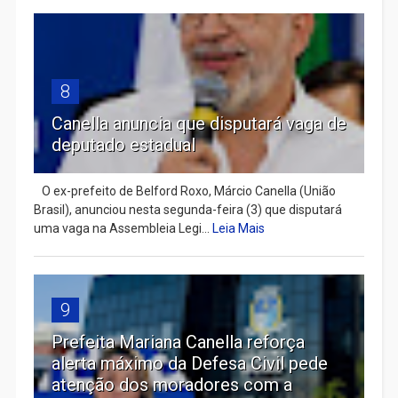
8
Canella anuncia que disputará vaga de
deputado estadual
​ O ex-prefeito de Belford Roxo, Márcio Canella (União
Brasil), anunciou nesta segunda-feira (3) que disputará
uma vaga na Assembleia Legi...
Leia Mais
9
Prefeita Mariana Canella reforça
alerta máximo da Defesa Civil pede
atenção dos moradores com a