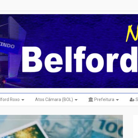
elford Roxo
Atos Câmara (BOL)
Prefeitura
S