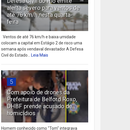
Defesa Civil do Rio emite
alerta severo para ventos de
até 76 km/h nesta quarta-
feira
Ventos de até 76 km/h e baixa umidade
colocam a capital em Estágio 2 de risco uma
semana após vendaval devastador A Defesa
Civil do Estado...
Leia Mais
5
Com apoio de drones da
Prefeitura de Belford Roxo,
DHBF prende acusado de
homicídios
Homem conhecido como "Tom" integrava