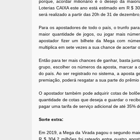
porque, acordar milionário é o desejo da maiori
Loterias CAIXA este ano está estimado em R $ 30
será realizado a partir das 20h de 31 de dezembr
Para os apostadores de todo o país, o trunfo pa
maior quantidade de jogos, ou jogar mais númer
apostador fizer um bilhete da Mega com númer
multiplica em sete vezes a sua chance de acertar o
Então para ter mais chances de ganhar, basta junt
grupo, escolher os números da aposta, marcar a q
do país. Ao ser registrado no sistema, a aposta 
premiação, poderá resgatar a sua parte do prêmio i
O apostador também pode adquirir cotas de bolões 
quantidade de cotas que deseja e guardar o recibo
pagar uma tarifa de serviço adicional de até 35% do 
Sorte extra:
Em 2019, a Mega da Virada pagou o segundo maior 
R $ 304,2 milhões foi rateado entre quatro apo