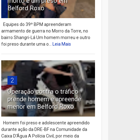
morto e um preso em
Belford Roxo
Equipes do 39º BPM apreenderam
armamento de guerra no Morro da Torre, no
bairro Shangri-Lá Um homem morreu e outro
foi preso durante uma o...
Leia Mais
2
Operação contra o tráfico
prende homem e apreende
menor em Belford Roxo
Homem foi preso e adolescente apreendido
durante ação da DRE-BF na Comunidade da
Caixa D’Água A Polícia Civil, por meio da