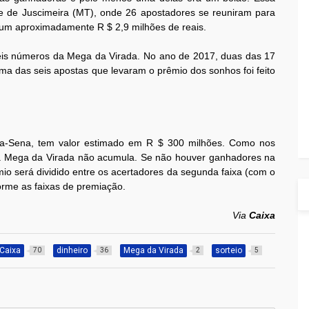
ade de Juscimeira (MT), onde 26 apostadores se reuniram para
 um aproximadamente R $ 2,9 milhões de reais.
eis números da Mega da Virada. No ano de 2017, duas das 17
a das seis apostas que levaram o prêmio dos sonhos foi feito
ga-Sena, tem valor estimado em R $ 300 milhões. Como nos
 a Mega da Virada não acumula. Se não houver ganhadores na
mio será dividido entre os acertadores da segunda faixa (com o
orme as faixas de premiação.
Via
Caixa
Caixa
dinheiro
Mega da Virada
sorteio
70
36
2
5