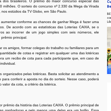
a dos brasileiros. O prêmio do maior concurso especial das
Cu
0 milhões. O sorteio do concurso nº 2.330 da Mega da Virada
Be
o, nos estúdios da TV Globo, em São Paulo.
BE
co
ra aumentar conforme as chances de ganhar Mega é fazer uma
Li
os. De acordo com as estatísticas das Loterias CAIXA, se o
os ao incorrer de um jogo simples com seis números, ele
 prêmio principal.
ar os amigos, formar colegas do trabalho ou familiares para um
uantidade de cotas e registrar em qualquer uma das lotéricas
gera um recibo de cota para cada participante que, em caso de
ndividual.
organizados pelas lotéricas. Basta solicitar ao atendimento a
 para conferir a aposta no dia do sorteio. Nesse caso, poderá
valor da cota, a critério da lotérica.
prêmio da história das Loterias CAIXA. O prêmio principal de
stas ganhadoras e pelo menos uma delas era um bolão. Essa