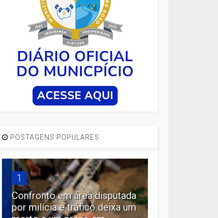
POSTAGENS POPULARES
1
Confronto em área disputada
por milícia e tráfico deixa um