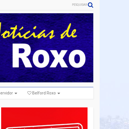
PESQUISAR
ervidor
Belford Roxo