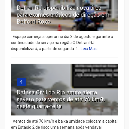
Detran RJ disponibiliza nova área
para exames práticos de direção em
Belford Roxo
Espaço começa a operar no dia 3 de agosto e garante a
continuidade do serviço na região O Detran RJ
disponibilizará, a partir de segunda-f...
Leia Mais
4
Defesa Civil do Rio emite alerta
severo para ventos de até 76 km/h
nesta quarta-feira
Ventos de até 76 km/h e baixa umidade colocam a capital
em Estágio 2 de risco uma semana após vendaval