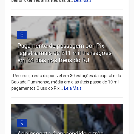
belforroxenses amantes das pr...
Leia Mais
8
Pagamento de passagem por Pix
registra mais de 211 mil transações
em 24 dias nos trens do RJ
Recurso já está disponível em 30 estações da capital e da
Baixada Fluminense; média em dias úteis passa de 10 mil
pagamentos O uso do Pix ...
Leia Mais
9
Adolescente é apreendido e três