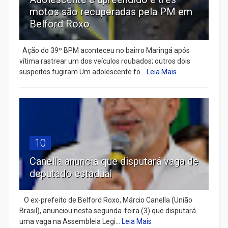
motos são recuperadas pela PM em
Belford Roxo
Ação do 39º BPM aconteceu no bairro Maringá após
vítima rastrear um dos veículos roubados; outros dois
suspeitos fugiram Um adolescente fo...
Leia Mais
10
Canella anuncia que disputará vaga de
deputado estadual
​ O ex-prefeito de Belford Roxo, Márcio Canella (União
Brasil), anunciou nesta segunda-feira (3) que disputará
uma vaga na Assembleia Legi...
Leia Mais