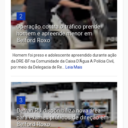
2
Operação contra o tráfico prende
homem e apreende menor em
Belford Roxo
Homem foi preso e adolescente apreendido durante ação
da DRE-BF na Comunidade da Caixa D’Água A Polícia Civil,
por meio da Delegacia de Re...
Leia Mais
3
Detran RJ disponibiliza nova área
para exames práticos de direção em
Belford Roxo