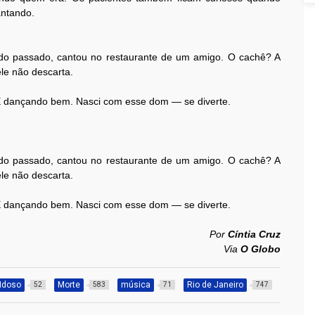
antando.
ado passado, cantou no restaurante de um amigo. O cachê? A
ele não descarta.
E dançando bem. Nasci com esse dom — se diverte.
ado passado, cantou no restaurante de um amigo. O cachê? A
ele não descarta.
E dançando bem. Nasci com esse dom — se diverte.
Por
Cíntia Cruz
Via
O Globo
Idoso
Morte
música
Rio de Janeiro
52
583
71
747