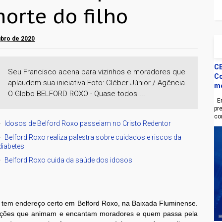
orte do filho
tubro de 2020
CE
Seu Francisco acena para vizinhos e moradores que
Co
aplaudem sua iniciativa Foto: Cléber Júnior / Agência
m
O Globo BELFORD ROXO - Quase todos ...
En
pr
co
Idosos de Belford Roxo passeiam no Cristo Redentor
Belford Roxo realiza palestra sobre cuidados e riscos da
diabetes
Belford Roxo cuida da saúde dos idosos
 tem endereço certo em Belford Roxo, na Baixada Fluminense.
nções que animam e encantam moradores e quem passa pela