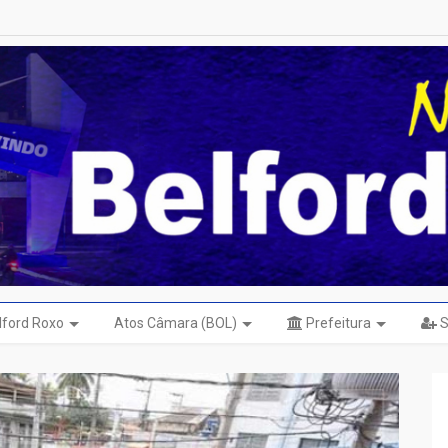
elford Roxo
Atos Câmara (BOL)
Prefeitura
S