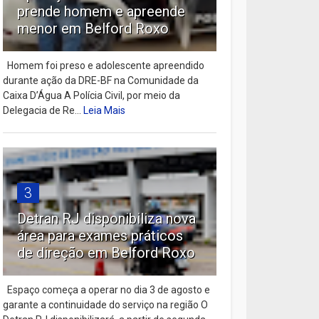
prende homem e apreende
menor em Belford Roxo
Homem foi preso e adolescente apreendido
durante ação da DRE-BF na Comunidade da
Caixa D’Água A Polícia Civil, por meio da
Delegacia de Re...
Leia Mais
3
Detran RJ disponibiliza nova
área para exames práticos
de direção em Belford Roxo
Espaço começa a operar no dia 3 de agosto e
garante a continuidade do serviço na região O