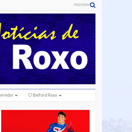
PESQUISAR
ervidor
Belford Roxo