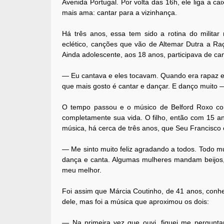
Avenida Portugal. Por volta das 16h, ele liga a ca
mais ama: cantar para a vizinhança.
Há três anos, essa tem sido a rotina do militar
eclético, canções que vão de Altemar Dutra a Ra
Ainda adolescente, aos 18 anos, participava de ca
— Eu cantava e eles tocavam. Quando era rapaz e
que mais gosto é cantar e dançar. E danço muito —
O tempo passou e o músico de Belford Roxo co
completamente sua vida. O filho, então com 15 an
música, há cerca de três anos, que Seu Francisco e
— Me sinto muito feliz agradando a todos. Todo 
dança e canta. Algumas mulheres mandam beijos,
meu melhor.
Foi assim que Márcia Coutinho, de 41 anos, conhe
dele, mas foi a música que aproximou os dois:
— Na primeira vez que ouvi, fiquei me pergunt