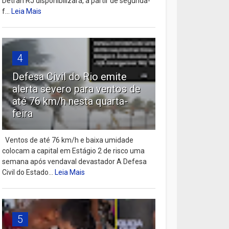
Detran RJ disponibilizará, a partir de segunda-
f...
Leia Mais
4
Defesa Civil do Rio emite
alerta severo para ventos de
até 76 km/h nesta quarta-
feira
Ventos de até 76 km/h e baixa umidade
colocam a capital em Estágio 2 de risco uma
semana após vendaval devastador A Defesa
Civil do Estado...
Leia Mais
5