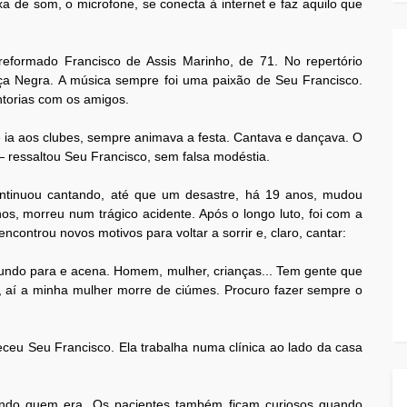
ixa de som, o microfone, se conecta à internet e faz aquilo que
 reformado Francisco de Assis Marinho, de 71. No repertório
ça Negra. A música sempre foi uma paixão de Seu Francisco.
ntorias com os amigos.
 ia aos clubes, sempre animava a festa. Cantava e dançava. O
 ressaltou Seu Francisco, sem falsa modéstia.
ntinuou cantando, até que um desastre, há 19 anos, mudou
os, morreu num trágico acidente. Após o longo luto, foi com a
ncontrou novos motivos para voltar a sorrir e, claro, cantar:
mundo para e acena. Homem, mulher, crianças... Tem gente que
 aí a minha mulher morre de ciúmes. Procuro fazer sempre o
ceu Seu Francisco. Ela trabalha numa clínica ao lado da casa
ando quem era. Os pacientes também ficam curiosos quando