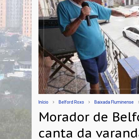
Início
Belford Roxo
Baixada Fluminense
Morador de Belf
canta da varand