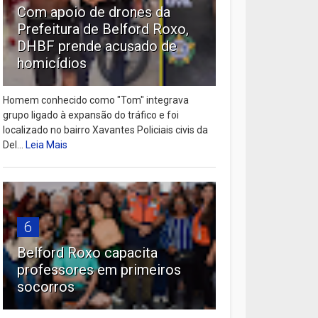
Com apoio de drones da
Prefeitura de Belford Roxo,
DHBF prende acusado de
homicídios
Homem conhecido como "Tom" integrava
grupo ligado à expansão do tráfico e foi
localizado no bairro Xavantes Policiais civis da
Del...
Leia Mais
6
Belford Roxo capacita
professores em primeiros
socorros