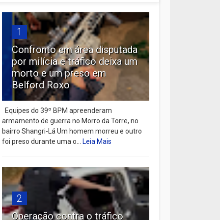
1
Confronto em área disputada
por milícia e tráfico deixa um
morto e um preso em
Belford Roxo
Equipes do 39º BPM apreenderam
armamento de guerra no Morro da Torre, no
bairro Shangri-Lá Um homem morreu e outro
foi preso durante uma o...
Leia Mais
2
Operação contra o tráfico