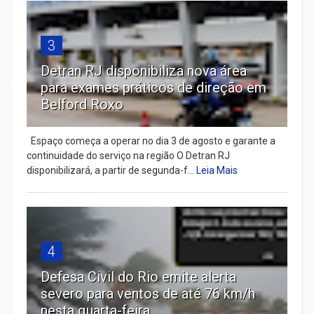
3
Detran RJ disponibiliza nova área
para exames práticos de direção em
Belford Roxo
Espaço começa a operar no dia 3 de agosto e garante a
continuidade do serviço na região O Detran RJ
disponibilizará, a partir de segunda-f...
Leia Mais
4
Defesa Civil do Rio emite alerta
severo para ventos de até 76 km/h
nesta quarta-feira