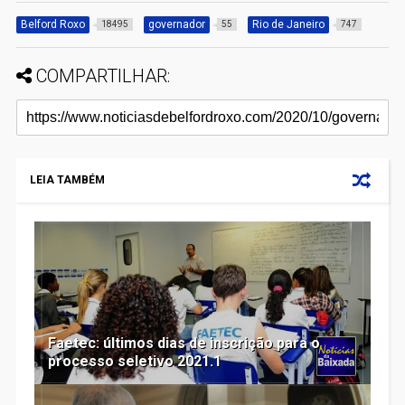
Belford Roxo
governador
Rio de Janeiro
18495
55
747
COMPARTILHAR:
LEIA TAMBÉM
Faetec: últimos dias de inscrição para o
processo seletivo 2021.1