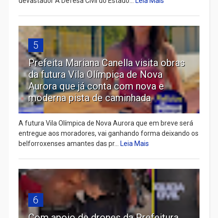
devastador A Defesa Civil do Estado...
Leia Mais
5
Prefeita Mariana Canella visita obras
da futura Vila Olímpica de Nova
Aurora que já conta com nova e
moderna pista de caminhada
A futura Vila Olímpica de Nova Aurora que em breve será
entregue aos moradores, vai ganhando forma deixando os
belforroxenses amantes das pr...
Leia Mais
6
Com apoio de drones da Prefeitura