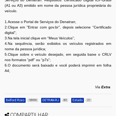
(A1 ou A3) emitido em nome da pessoa jurídica proprietária do
veículo.
1.Acesse o Portal de Serviços do Denatran;
2.Clique em "Entrar com gov.br", depois selecione “Certificado
digital”;
3.Na tela inicial clique em “Meus Veículos”;
4.Na sequência, serão exibidos os veículos registrados em
nome da pessoa jurídica;
5.Clique sobre o veículo desejado, em seguida baixe o CRLV
nos formatos “pdf” ou “p7s”;
6.O documento será baixado e você poderá imprimir em folha
A4;
Via
Extra
Belford Roxo
DETRAN-RJ
Estado
18494
83
21
COMPARTILHAR: