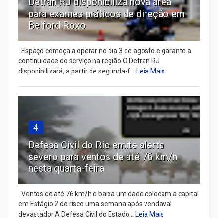
Detran RJ disponibiliza nova área
para exames práticos de direção em
Belford Roxo
Espaço começa a operar no dia 3 de agosto e garante a
continuidade do serviço na região O Detran RJ
disponibilizará, a partir de segunda-f...
Leia Mais
4
Defesa Civil do Rio emite alerta
severo para ventos de até 76 km/h
nesta quarta-feira
Ventos de até 76 km/h e baixa umidade colocam a capital
em Estágio 2 de risco uma semana após vendaval
devastador A Defesa Civil do Estado...
Leia Mais