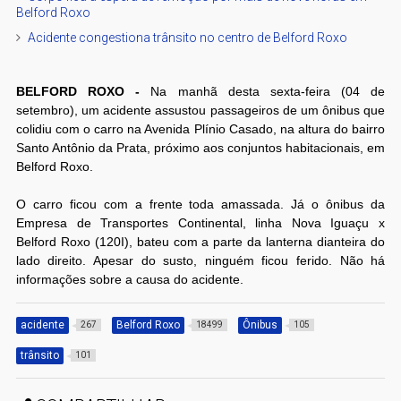
Belford Roxo
Acidente congestiona trânsito no centro de Belford Roxo
BELFORD ROXO -
Na manhã desta sexta-feira (04 de
setembro), um acidente assustou passageiros de um ônibus que
colidiu com o carro na Avenida Plínio Casado, na altura do bairro
Santo Antônio da Prata, próximo aos conjuntos habitacionais, em
Belford Roxo.
O carro ficou com a frente toda amassada. Já o ônibus da
Empresa de Transportes Continental, linha Nova Iguaçu x
Belford Roxo (120I), bateu com a parte da lanterna dianteira do
lado direito. Apesar do susto, ninguém ficou ferido. Não há
informações sobre a causa do acidente.
acidente
Belford Roxo
Ônibus
267
18499
105
trânsito
101