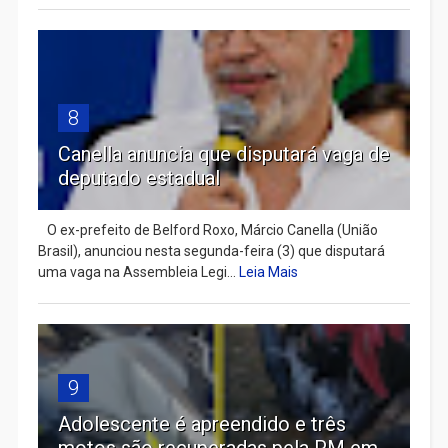
8
Canella anuncia que disputará vaga de
deputado estadual
​ O ex-prefeito de Belford Roxo, Márcio Canella (União
Brasil), anunciou nesta segunda-feira (3) que disputará
uma vaga na Assembleia Legi...
Leia Mais
9
Adolescente é apreendido e três
motos são recuperadas pela PM em