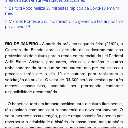
área de saúde em universidades particulares
Belford Roxo realiza 30 mil testes rápidos da Covid-19 em um
mês
Marcos Pontes é o quinto ministro do governo a testar positivo
para covid-19
RIO DE JANEIRO -
A partir da próxima segunda-feira (21/09), o
Governo do Estado abre o período de cadastramento dos
profissionais de cultura para a renda emergencial da Lei Federal
Aldir Blanc. Artistas, produtores, técnicos, artesãos e outros
trabalhadores da área que se enquadrem nos pré-requisitos do
processo terão até o dia 19 de outubro para realizarem a
solicitação do auxílio. O valor de R$ 600 será concedido por três
meses consecutivos, podendo ser prorrogado conforme
disponibilidade orçamentária.
- O benefício terá um impacto positivo para a cultura fluminense,
tão abalada este ano com a pandemia do novo coronavírus. O
setor merece nossa atenção, pois é responsável não apenas por
reverberar a criatividade e história do nosso povo, mas também
por gerar inúmeros empregos e movimentar a economia do