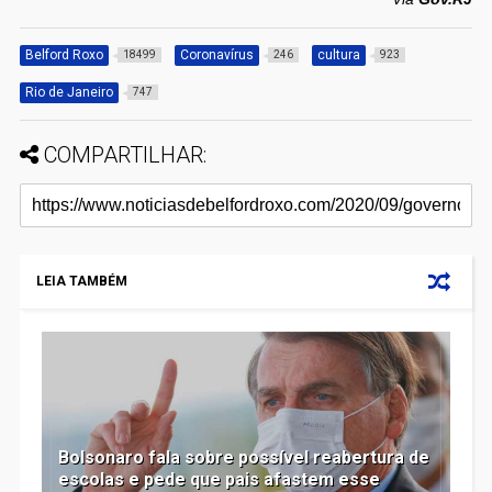
Belford Roxo
Coronavírus
cultura
18499
246
923
Rio de Janeiro
747
COMPARTILHAR:
LEIA TAMBÉM
Bolsonaro fala sobre possível reabertura de
escolas e pede que pais afastem esse