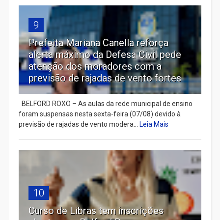
9
Prefeita Mariana Canella reforça
alerta máximo da Defesa Civil pede
atenção dos moradores com a
previsão de rajadas de vento fortes
BELFORD ROXO – As aulas da rede municipal de ensino
foram suspensas nesta sexta-feira (07/08) devido à
previsão de rajadas de vento modera...
Leia Mais
10
Curso de Libras tem inscrições