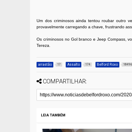
Um dos criminosos ainda tentou roubar outro veí
provavelmente carregando a chave, frustrando ass
Os criminosos no Gol branco e Jeep Compass, v
Tereza.
arrastão
Assalto
Belford Roxo
17
174
1849
COMPARTILHAR:
LEIA TAMBÉM