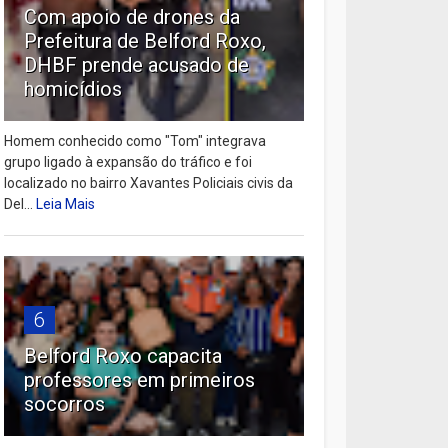
Com apoio de drones da
Prefeitura de Belford Roxo,
DHBF prende acusado de
homicídios
Homem conhecido como "Tom" integrava
grupo ligado à expansão do tráfico e foi
localizado no bairro Xavantes Policiais civis da
Del...
Leia Mais
6
Belford Roxo capacita
professores em primeiros
socorros