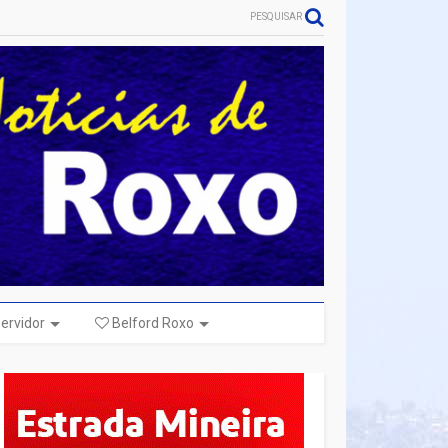
PESQUISAR
ervidor
Belford Roxo