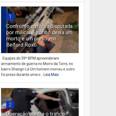
1
Confronto em área disputada
por milícia e tráfico deixa um
morto e um preso em
Belford Roxo
Equipes do 39º BPM apreenderam
armamento de guerra no Morro da Torre, no
bairro Shangri-Lá Um homem morreu e outro
foi preso durante uma o...
Leia Mais
2
Operação contra o tráfico