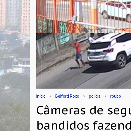
Início
Belford Roxo
polícia
roubo
Câmeras de seg
bandidos fazend