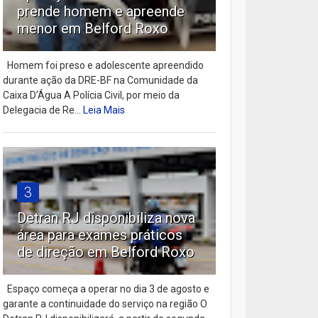
prende homem e apreende
menor em Belford Roxo
Homem foi preso e adolescente apreendido
durante ação da DRE-BF na Comunidade da
Caixa D’Água A Polícia Civil, por meio da
Delegacia de Re...
Leia Mais
3
Detran RJ disponibiliza nova
área para exames práticos
de direção em Belford Roxo
Espaço começa a operar no dia 3 de agosto e
garante a continuidade do serviço na região O