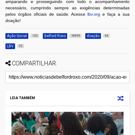
amparando e prosseguindo com todo o acompanhamento
necessário, cumprindo sempre as exigências determinadas
pelos órgãos oficiais de saúde. Acesse
lbv.org
e faça a sua
doação!
Ação Social
Belford Roxo
doação
133
18499
44
LBV
92
COMPARTILHAR:
LEIA TAMBÉM