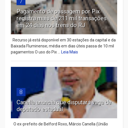
7
Pagamento de passagem por Pix
registra mais de 211 mil transações
em 24 dias nos trens do RJ
Recurso já está disponível em 30 estações da capital e da
Baixada Fluminense; média em dias úteis passa de 10 mil
pagamentos O uso do Pix ...
Leia Mais
8
Canella anuncia que disputará vaga de
deputado estadual
​ O ex-prefeito de Belford Roxo, Márcio Canella (União