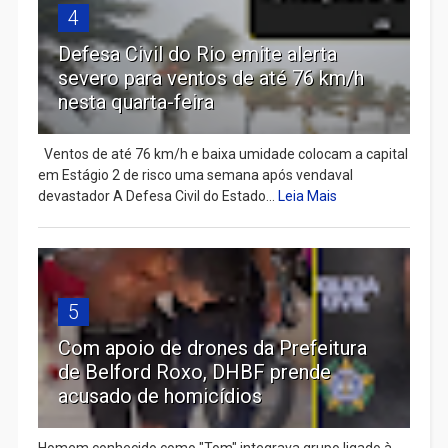
4
Defesa Civil do Rio emite alerta
severo para ventos de até 76 km/h
nesta quarta-feira
Ventos de até 76 km/h e baixa umidade colocam a capital
em Estágio 2 de risco uma semana após vendaval
devastador A Defesa Civil do Estado...
Leia Mais
5
Com apoio de drones da Prefeitura
de Belford Roxo, DHBF prende
acusado de homicídios
Homem conhecido como "Tom" integrava grupo ligado à