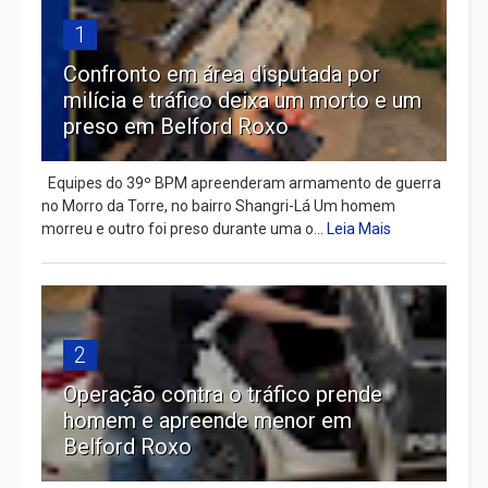
1
Confronto em área disputada por
milícia e tráfico deixa um morto e um
preso em Belford Roxo
Equipes do 39º BPM apreenderam armamento de guerra
no Morro da Torre, no bairro Shangri-Lá Um homem
morreu e outro foi preso durante uma o...
Leia Mais
2
Operação contra o tráfico prende
homem e apreende menor em
Belford Roxo