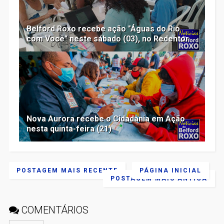
Belford Roxo recebe ação "Águas do Rio
com Você" neste sábado (03), no Redentor
Nova Aurora recebe o Cidadania em Ação
nesta quinta-feira (21)
POSTAGEM MAIS RECENTE
PÁGINA INICIAL
POSTAGEM MAIS ANTIGA
COMENTÁRIOS