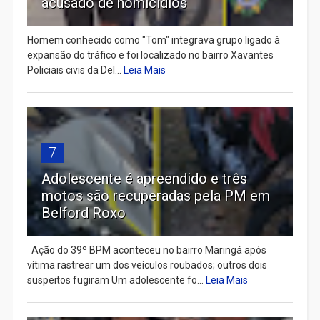
acusado de homicídios
Homem conhecido como "Tom" integrava grupo ligado à
expansão do tráfico e foi localizado no bairro Xavantes
Policiais civis da Del...
Leia Mais
7
Adolescente é apreendido e três
motos são recuperadas pela PM em
Belford Roxo
Ação do 39º BPM aconteceu no bairro Maringá após
vítima rastrear um dos veículos roubados; outros dois
suspeitos fugiram Um adolescente fo...
Leia Mais