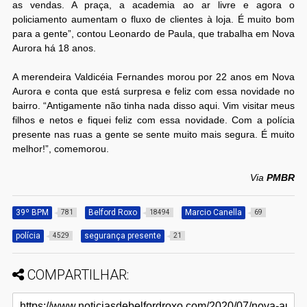
as vendas. A praça, a academia ao ar livre e agora o
policiamento aumentam o fluxo de clientes à loja. É muito bom
para a gente”, contou Leonardo de Paula, que trabalha em Nova
Aurora há 18 anos.
A merendeira Valdicéia Fernandes morou por 22 anos em Nova
Aurora e conta que está surpresa e feliz com essa novidade no
bairro. “Antigamente não tinha nada disso aqui. Vim visitar meus
filhos e netos e fiquei feliz com essa novidade. Com a polícia
presente nas ruas a gente se sente muito mais segura. É muito
melhor!”, comemorou.
Via
PMBR
39º BPM
Belford Roxo
Marcio Canella
781
18494
69
polícia
segurança presente
4529
21
COMPARTILHAR: