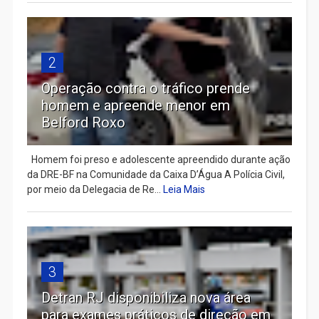
2
Operação contra o tráfico prende
homem e apreende menor em
Belford Roxo
Homem foi preso e adolescente apreendido durante ação
da DRE-BF na Comunidade da Caixa D’Água A Polícia Civil,
por meio da Delegacia de Re...
Leia Mais
3
Detran RJ disponibiliza nova área
para exames práticos de direção em