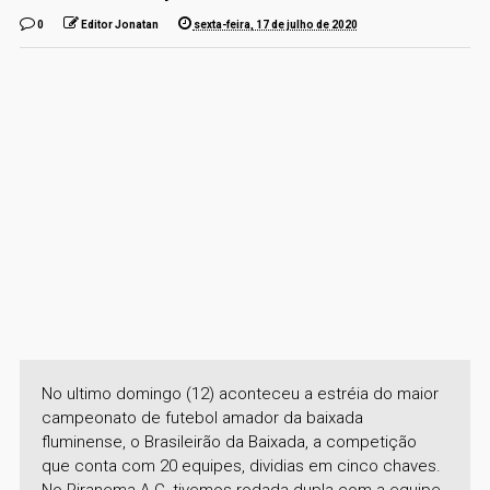
0
Editor Jonatan
sexta-feira, 17 de julho de 2020
No ultimo domingo (12) aconteceu a estréia do maior
campeonato de futebol amador da baixada
fluminense, o Brasileirão da Baixada, a competição
que conta com 20 equipes, dividias em cinco chaves.
No Piranema A.C, tivemos rodada dupla com a equipe