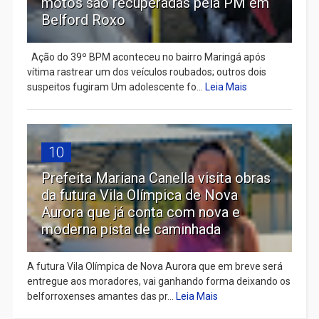
motos são recuperadas pela PM em
Belford Roxo
Ação do 39º BPM aconteceu no bairro Maringá após
vítima rastrear um dos veículos roubados; outros dois
suspeitos fugiram Um adolescente fo...
Leia Mais
10
Prefeita Mariana Canella visita obras
da futura Vila Olímpica de Nova
Aurora que já conta com nova e
moderna pista de caminhada
A futura Vila Olímpica de Nova Aurora que em breve será
entregue aos moradores, vai ganhando forma deixando os
belforroxenses amantes das pr...
Leia Mais