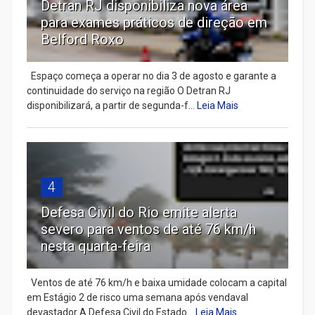
Detran RJ disponibiliza nova área
para exames práticos de direção em
Belford Roxo
Espaço começa a operar no dia 3 de agosto e garante a
continuidade do serviço na região O Detran RJ
disponibilizará, a partir de segunda-f...
Leia Mais
4
Defesa Civil do Rio emite alerta
severo para ventos de até 76 km/h
nesta quarta-feira
Ventos de até 76 km/h e baixa umidade colocam a capital
em Estágio 2 de risco uma semana após vendaval
devastador A Defesa Civil do Estado...
Leia Mais