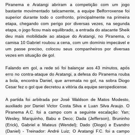
Piranema e Aratangi abriram a competição com um jogo
bastante movimentado taticamente, a equipe Belforroxense foi
superior durante todo o confronto, principalmente na primeira
etapa, chegando com perigo por diversas vezes, na segunda
etapa, o jogo ficou mais equilibrado, a entrada do atacante Sheik
deu mais mobilidade ao ataque do Aratangi, no Piranema, o
camisa 10 Gabriel roubou a cena, com um domínio impecável e
um passe preciso, colocou seus companheiros por diversas
vezes em situação de gol.
Falando em gol, a rede só foi balançar aos 43 minutos, após
erro no contra-ataque do Aratangi, a defesa do Piranema rouba
a bola, encontra Daniel, que arremata no gol, na sobra Diogo
Cesar fez o gol que decretou a vitória da equipe seropedicense.
A partida foi arbitrada por José Waldson de Matos Modesto,
auxiliado por Daniel Victor Costa Silva e Luan Silva Araujo. O
Piranema A.C. foi a campo com a seguinte escalação: Yan;
Wesley, Marquinho, Babu e Deco; Dada (Jefferson), Bruninho
(Erick), Gabriel e Mateus (Wendel); Dado (Diogo) e Evandro
(Daniel) - Treinador: André Luiz; O Aratangi F.C. foi a campo