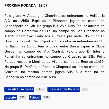
PROXIMA RODADA - 19/07
Pelo grupo A, Aratangi e Chacrinha se enfrentam no Heliópolis
A.C. as 12h50, Explozão e Piranema jogam no campo do
Adrianópolis as 13h. No grupo B, UVA e Dois Toques duelam no
campo do Comercial as 11h, no campo do São Francisco as
12h15 jogam São Francisco e Presta pra nada. No grupo C,
União de Itaipu/B Roxo Sport e Guarajuba se enfrentam as 11h
no Itaipu, as 13h30 tem o duelo entre Barça Japeri e Clube
Gospel no campo do Vila Central. Pelo grupo D, Inter e
Farrulinha se enfrentam no campo do Cruzeiro as 13h, Point
Parque recebe o Meninos da Vila no campo da Erco as 11h30.
No grupo E, Periferia enfrenta o Chaparral as 11h no campo do
Cruzeiro, no mesmo horário jogam Vila B e Maquina de
Shangrilá no campo do 2 de ouro.
Baixada Fluminense
Brasileirão da Baixada
6413
13
esporte
Futebol
797
349