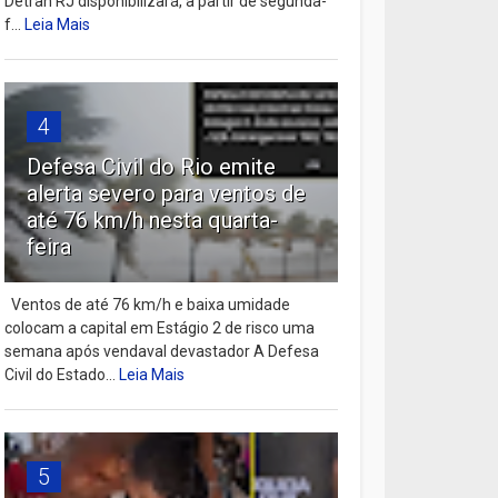
Detran RJ disponibilizará, a partir de segunda-
f...
Leia Mais
4
Defesa Civil do Rio emite
alerta severo para ventos de
até 76 km/h nesta quarta-
feira
Ventos de até 76 km/h e baixa umidade
colocam a capital em Estágio 2 de risco uma
semana após vendaval devastador A Defesa
Civil do Estado...
Leia Mais
5