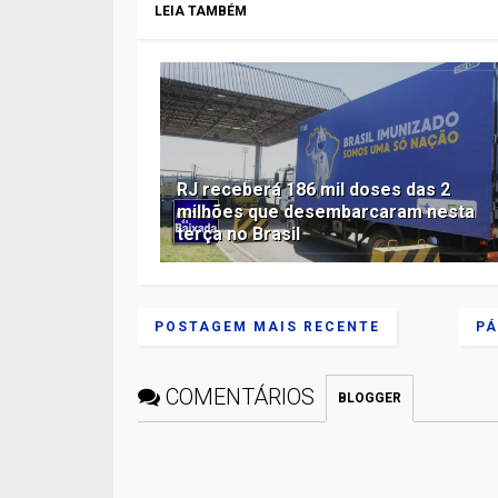
LEIA TAMBÉM
RJ receberá 186 mil doses das 2
milhões que desembarcaram nesta
terça no Brasil
POSTAGEM MAIS RECENTE
PÁ
COMENTÁRIOS
BLOGGER