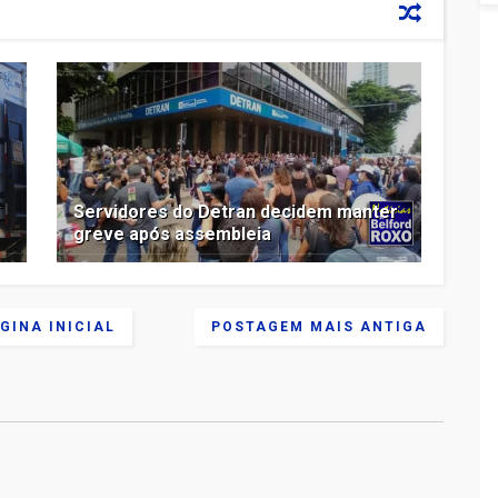
Servidores do Detran decidem manter
greve após assembleia
GINA INICIAL
POSTAGEM MAIS ANTIGA