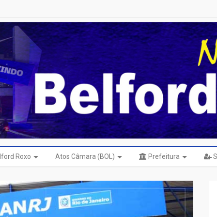
elford Roxo
Atos Câmara (BOL)
Prefeitura
S