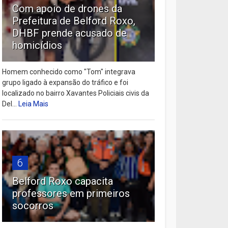
Com apoio de drones da
Prefeitura de Belford Roxo,
DHBF prende acusado de
homicídios
Homem conhecido como "Tom" integrava
grupo ligado à expansão do tráfico e foi
localizado no bairro Xavantes Policiais civis da
Del...
Leia Mais
6
Belford Roxo capacita
professores em primeiros
socorros