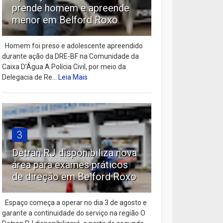
prende homem e apreende
menor em Belford Roxo
Homem foi preso e adolescente apreendido
durante ação da DRE-BF na Comunidade da
Caixa D’Água A Polícia Civil, por meio da
Delegacia de Re...
Leia Mais
3
Detran RJ disponibiliza nova
área para exames práticos
de direção em Belford Roxo
Espaço começa a operar no dia 3 de agosto e
garante a continuidade do serviço na região O