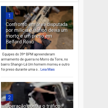
1
Confronto em área disputada
por milícia e tráfico deixa um
morto e um preso em
Belford Roxo
Equipes do 39º BPM apreenderam
armamento de guerra no Morro da Torre, no
bairro Shangri-Lá Um homem morreu e outro
foi preso durante uma o...
Leia Mais
2
Operação contra o tráfico