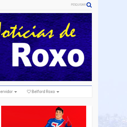
PESQUISAR
ervidor
Belford Roxo