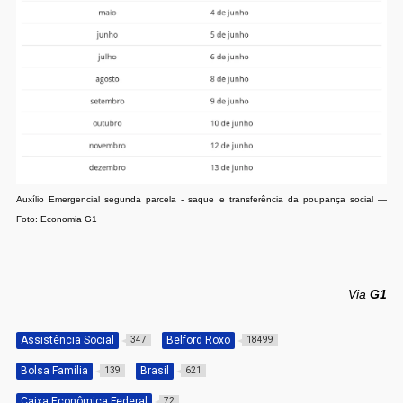
Auxílio Emergencial segunda parcela - saque e transferência da poupança social —
Foto: Economia G1
Via
G1
Assistência Social
Belford Roxo
347
18499
Bolsa Família
Brasil
139
621
Caixa Econômica Federal
72