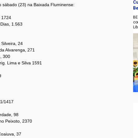
Cu
o sábado (23) na Baixada Fluminense:
Be
BE
, 1724
co
 Dias, 1.563
Li
Silveira, 24
da Alvarenga, 271
s, 300
rig. Lima e Silva 1591
9
411/1417
rdade, 98
no Peixoto, 2370
Coaiuva, 37