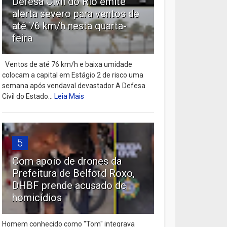
Defesa Civil do Rio emite
alerta severo para ventos de
até 76 km/h nesta quarta-
feira
Ventos de até 76 km/h e baixa umidade
colocam a capital em Estágio 2 de risco uma
semana após vendaval devastador A Defesa
Civil do Estado...
Leia Mais
5
Com apoio de drones da
Prefeitura de Belford Roxo,
DHBF prende acusado de
homicídios
Homem conhecido como "Tom" integrava