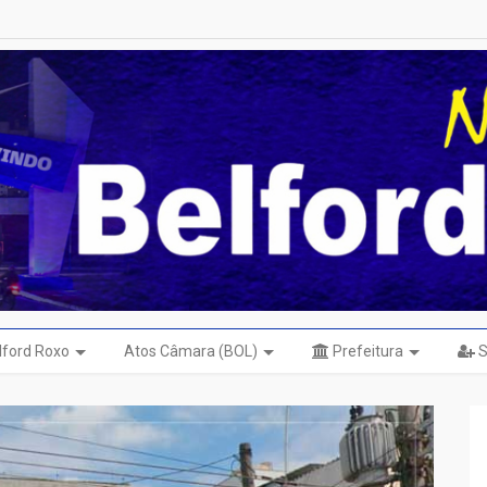
elford Roxo
Atos Câmara (BOL)
Prefeitura
S