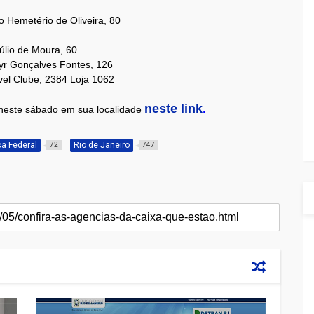
 Hemetério de Oliveira, 80
túlio de Moura, 60
syr Gonçalves Fontes, 126
óvel Clube, 2384 Loja 1062
neste link
.
 neste sábado em sua localidade
a Federal
Rio de Janeiro
72
747