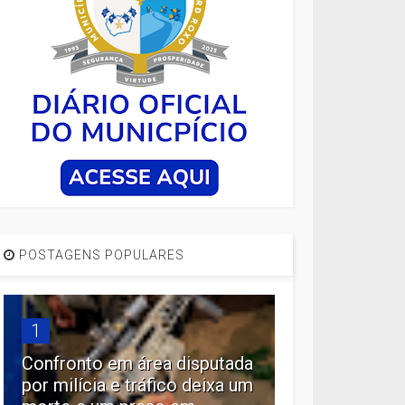
POSTAGENS POPULARES
1
Confronto em área disputada
por milícia e tráfico deixa um