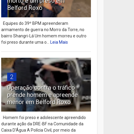
morto e um preso em
Belford Roxo
Equipes do 39º BPM apreenderam
armamento de guerra no Morro da Torre, no
bairro Shangri-Lá Um homem morreu e outro
foi preso durante uma o...
Leia Mais
2
Operação contra o tráfico
prende homem e apreende
menor em Belford Roxo
Homem foi preso e adolescente apreendido
durante ação da DRE-BF na Comunidade da
Caixa D’Água A Polícia Civil, por meio da