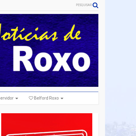
PESQUISAR
ervidor
Belford Roxo