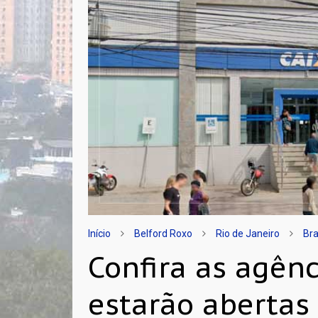
Início
Belford Roxo
Rio de Janeiro
Bra
Confira as agên
estarão abertas