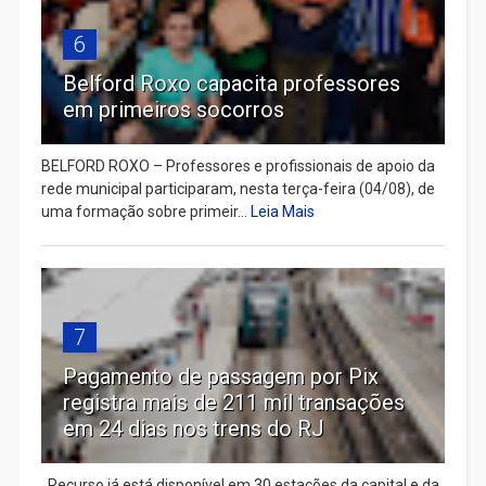
6
Belford Roxo capacita professores
em primeiros socorros
BELFORD ROXO – Professores e profissionais de apoio da
rede municipal participaram, nesta terça-feira (04/08), de
uma formação sobre primeir...
Leia Mais
7
Pagamento de passagem por Pix
registra mais de 211 mil transações
em 24 dias nos trens do RJ
Recurso já está disponível em 30 estações da capital e da