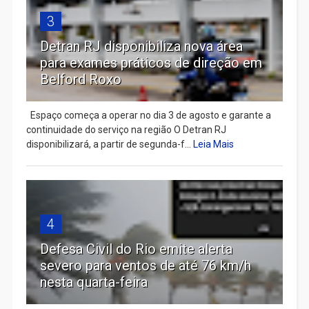
3
Detran RJ disponibiliza nova área
para exames práticos de direção em
Belford Roxo
Espaço começa a operar no dia 3 de agosto e garante a
continuidade do serviço na região O Detran RJ
disponibilizará, a partir de segunda-f...
Leia Mais
4
Defesa Civil do Rio emite alerta
severo para ventos de até 76 km/h
nesta quarta-feira