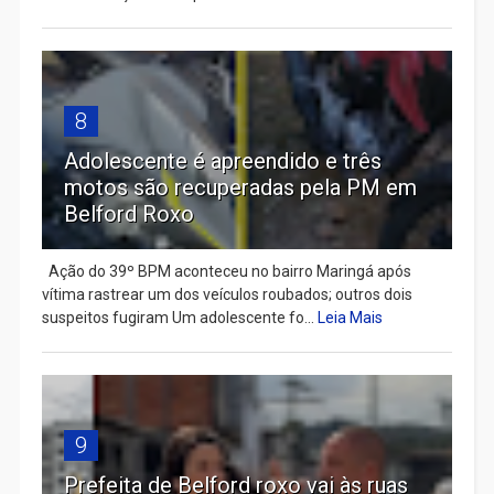
8
Adolescente é apreendido e três
motos são recuperadas pela PM em
Belford Roxo
Ação do 39º BPM aconteceu no bairro Maringá após
vítima rastrear um dos veículos roubados; outros dois
suspeitos fugiram Um adolescente fo...
Leia Mais
9
Prefeita de Belford roxo vai às ruas