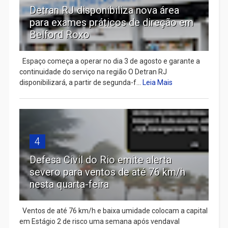
Detran RJ disponibiliza nova área
para exames práticos de direção em
Belford Roxo
Espaço começa a operar no dia 3 de agosto e garante a
continuidade do serviço na região O Detran RJ
disponibilizará, a partir de segunda-f...
Leia Mais
4
Defesa Civil do Rio emite alerta
severo para ventos de até 76 km/h
nesta quarta-feira
Ventos de até 76 km/h e baixa umidade colocam a capital
em Estágio 2 de risco uma semana após vendaval