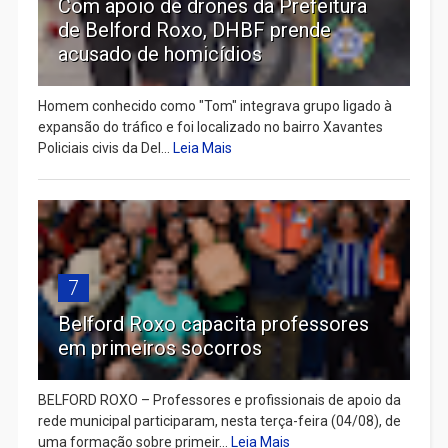
Com apoio de drones da Prefeitura
de Belford Roxo, DHBF prende
acusado de homicídios
Homem conhecido como "Tom" integrava grupo ligado à
expansão do tráfico e foi localizado no bairro Xavantes
Policiais civis da Del...
Leia Mais
7
Belford Roxo capacita professores
em primeiros socorros
BELFORD ROXO – Professores e profissionais de apoio da
rede municipal participaram, nesta terça-feira (04/08), de
uma formação sobre primeir...
Leia Mais