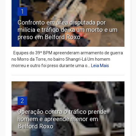
1
Confronto em área disputada por
milícia e tráfico deixa um morto e um
preso em Belford Roxo
Equipes do 39º BPM apreenderam armamento de guerra
no Morro da Torre, no bairro Shangri-Lá Um homem
morreu e outro foi preso durante uma o...
Leia Mais
2
Operação contra o tráfico prende
homem e apreende menor em
Belford Roxo