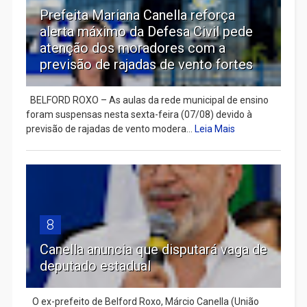
Prefeita Mariana Canella reforça
alerta máximo da Defesa Civil pede
atenção dos moradores com a
previsão de rajadas de vento fortes
BELFORD ROXO – As aulas da rede municipal de ensino
foram suspensas nesta sexta-feira (07/08) devido à
previsão de rajadas de vento modera...
Leia Mais
8
Canella anuncia que disputará vaga de
deputado estadual
​ O ex-prefeito de Belford Roxo, Márcio Canella (União