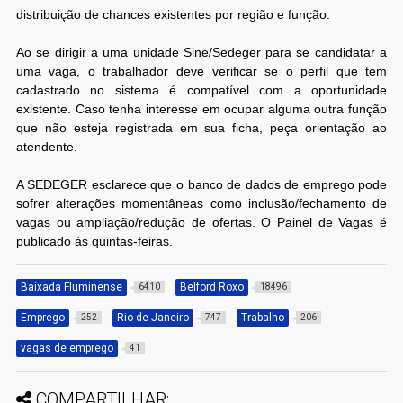
distribuição de chances existentes por região e função.
Ao se dirigir a uma unidade Sine/Sedeger para se candidatar a
uma vaga, o trabalhador deve verificar se o perfil que tem
cadastrado no sistema é compatível com a oportunidade
existente. Caso tenha interesse em ocupar alguma outra função
que não esteja registrada em sua ficha, peça orientação ao
atendente.
A SEDEGER esclarece que o banco de dados de emprego pode
sofrer alterações momentâneas como inclusão/fechamento de
vagas ou ampliação/redução de ofertas. O Painel de Vagas é
publicado às quintas-feiras.
Baixada Fluminense
Belford Roxo
6410
18496
Emprego
Rio de Janeiro
Trabalho
252
747
206
vagas de emprego
41
COMPARTILHAR: