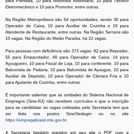
para Frentista, 10 para Motorista Rodoviário, 10 para Técnico
Eletromecânico e 10 para Promotor, entre outras.
Na Região Metropolitana são 64 oportunidades, sendo 30 para
Operador de Caixa, 10 para Auxiliar de Cozinha e 10 para
Atendente de Restaurante, entre outras. Na Região Serrana são
10 vagas. Na Região do Médio Paraíba, há 22 vagas.
Para pessoas com deficiência são 373 vagas: 82 para Repositor,
55 para Empacotador, 48 para Operador de Caixa, 14 para
Açougueiro, 10 para Fiscal de Loja, 10 para conferente, 10 para
Balconista de Padaria, 10 para Balconista de Açougue, 10 para
Auxiliar de Depósito, 10 para Operador de Câmara Fria e 10
para Ajudante de Cozinha, entre outras.
É importante salientar que as unidades do Sistema Nacional de
Empregos (Sine-RJ) não recebem currículos e que a inscrição
para se candidatar às vagas coletadas pela Secretaria tem que
ser feita nos postos Sine/Sedeger ou no site
https://empregabrasil.mte.gov.br
.
A Secretaria também mantém em seu site o PDF com a