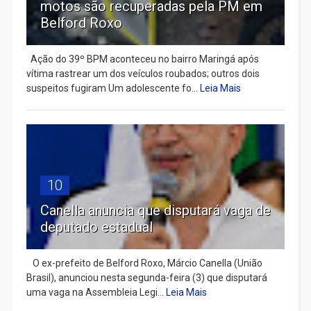
motos são recuperadas pela PM em
Belford Roxo
Ação do 39º BPM aconteceu no bairro Maringá após
vítima rastrear um dos veículos roubados; outros dois
suspeitos fugiram Um adolescente fo...
Leia Mais
10
Canella anuncia que disputará vaga de
deputado estadual
​ O ex-prefeito de Belford Roxo, Márcio Canella (União
Brasil), anunciou nesta segunda-feira (3) que disputará
uma vaga na Assembleia Legi...
Leia Mais