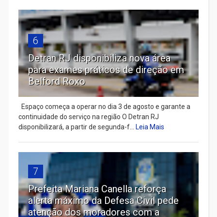
6
Detran RJ disponibiliza nova área
para exames práticos de direção em
Belford Roxo
Espaço começa a operar no dia 3 de agosto e garante a
continuidade do serviço na região O Detran RJ
disponibilizará, a partir de segunda-f...
Leia Mais
7
Prefeita Mariana Canella reforça
alerta máximo da Defesa Civil pede
atenção dos moradores com a