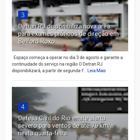
3
Detran RJ disponibiliza nova área
para exames práticos de direção em
Belford Roxo
Espaço começa a operar no dia 3 de agosto e garante a
continuidade do serviço na região O Detran RJ
disponibilizará, a partir de segunda-f...
Leia Mais
4
Defesa Civil do Rio emite alerta
severo para ventos de até 76 km/h
nesta quarta-feira