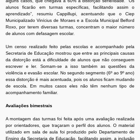
alguns casos, que chegava a 60% a distorção série/idade. “Os
alunos ficarão em turmas específicas, facilitando assim o
aprendizado”, resumiu Cappillupi, acentuando que o Ciep
Municipalizado Vinícius de Moraes e a Escola Municipal Belford
Roxo, por terem diversas turmas, concentram o maior número
de alunos com defasagem escolar.
Um censo realizado feito pelas escolas e acompanhado pela
Secretaria de Educação mostrou que entre as principais causas
da distorção está a dificuldade de alunos que não conseguem
escrever e ler. Somam-se a isso também as questões da
violência e evasão escolar. No segundo segmento (6º ao 9º ano)
essa distorção é mais acentuada, pois os alunos ficam mudando
de escola. Em muitos casos eles não têm nenhum tipo de
acompanhamento familiar.
Avaliações bimestrais
A montagem das turmas foi feita após uma avaliação realizada
por orientadores, que traçaram o perfil dos alunos. O material
utilizado em sala de aula foi produzido pelo Departamento de
Ensino da Secretaria de Educação, facilitando assim, a inclusão