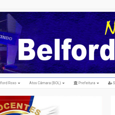
elford Roxo
Atos Câmara (BOL)
Prefeitura
S