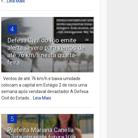
f...
Leia Mais
4
Defesa Civil do Rio emite
alerta severo para ventos de
até 76 km/h nesta quarta-
feira
Ventos de até 76 km/h e baixa umidade
colocam a capital em Estágio 2 de risco uma
semana após vendaval devastador A Defesa
Civil do Estado...
Leia Mais
5
Prefeita Mariana Canella
visita obras da futura Vila