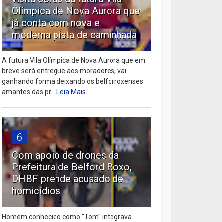
Olímpica de Nova Aurora que
já conta com nova e
moderna pista de caminhada
A futura Vila Olímpica de Nova Aurora que em
breve será entregue aos moradores, vai
ganhando forma deixando os belforroxenses
amantes das pr...
Leia Mais
6
Com apoio de drones da
Prefeitura de Belford Roxo,
DHBF prende acusado de
homicídios
Homem conhecido como "Tom" integrava