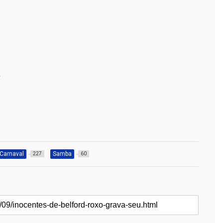
O
Carnaval
Samba
227
60