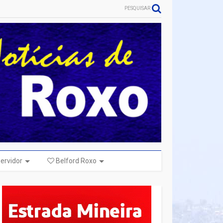
PESQUISAR
ervidor
Belford Roxo