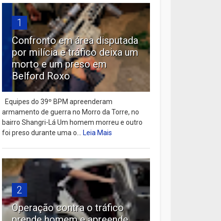
1
Confronto em área disputada
por milícia e tráfico deixa um
morto e um preso em
Belford Roxo
Equipes do 39º BPM apreenderam
armamento de guerra no Morro da Torre, no
bairro Shangri-Lá Um homem morreu e outro
foi preso durante uma o...
Leia Mais
2
Operação contra o tráfico
prende homem e apreende