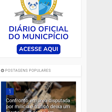
POSTAGENS POPULARES
1
Confronto em área disputada
por milícia e tráfico deixa um