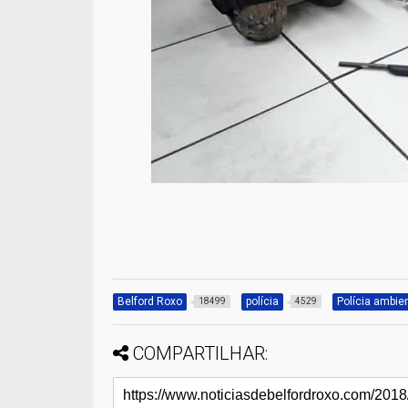
Belford Roxo
polícia
Polícia ambie
18499
4529
COMPARTILHAR: