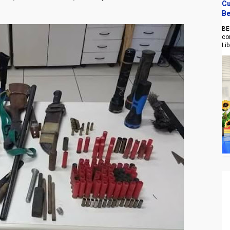
Cu
Be
BE
co
Li