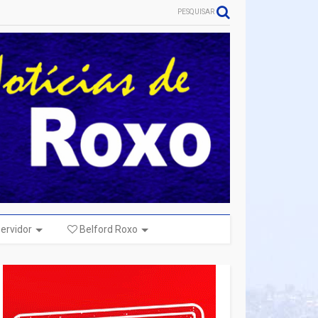
PESQUISAR
ervidor
Belford Roxo