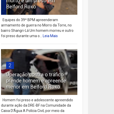
morto e um preso em
Belford Roxo
Equipes do 39º BPM apreenderam
armamento de guerra no Morro da Torre, no
bairro Shangri-Lá Um homem morreu e outro
foi preso durante uma o...
Leia Mais
2
Operação contra o tráfico
prende homem e apreende
menor em Belford Roxo
Homem foi preso e adolescente apreendido
durante ação da DRE-BF na Comunidade da
Caixa D’Água A Polícia Civil, por meio da