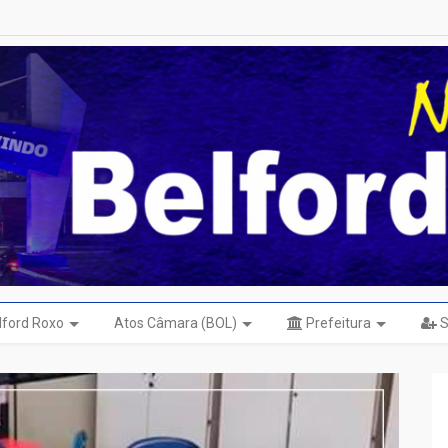
elford Roxo
Atos Câmara (BOL)
Prefeitura
S