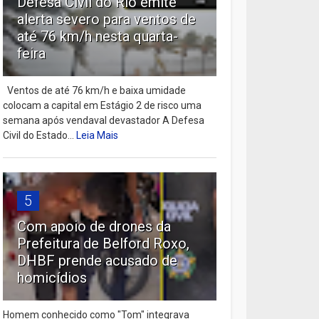
Defesa Civil do Rio emite
alerta severo para ventos de
até 76 km/h nesta quarta-
feira
Ventos de até 76 km/h e baixa umidade
colocam a capital em Estágio 2 de risco uma
semana após vendaval devastador A Defesa
Civil do Estado...
Leia Mais
5
Com apoio de drones da
Prefeitura de Belford Roxo,
DHBF prende acusado de
homicídios
Homem conhecido como "Tom" integrava