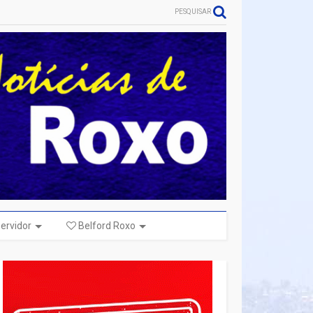
PESQUISAR
ervidor
Belford Roxo