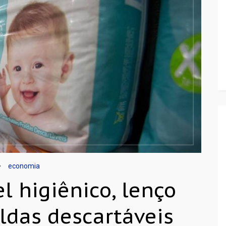
economia
l higiênico, lenço
ldas descartáveis