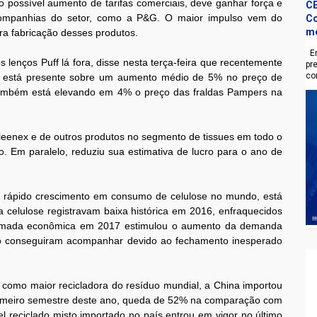
 possível aumento de tarifas comerciais, deve ganhar força e
CE
 companhias do setor, como a P&G. O maior impulso vem do
Co
m
ra fabricação desses produtos.
En
 lenços Puff lá fora, disse nesta terça-feira que recentemente
pr
co
e está presente sobre um aumento médio de 5% no preço de
ambém está elevando em 4% o preço das fraldas Pampers na
Kleenex e de outros produtos no segmento de tissues em todo o
 Em paralelo, reduziu sua estimativa de lucro para o ano de
 rápido crescimento em consumo de celulose no mundo, está
a celulose registravam baixa histórica em 2016, enfraquecidos
tomada econômica em 2017 estimulou o aumento da demanda
ão conseguiram acompanhar devido ao fechamento inesperado
 como maior recicladora do resíduo mundial, a China importou
rimeiro semestre deste ano, queda de 52% na comparação com
 reciclado misto importado no país entrou em vigor no último