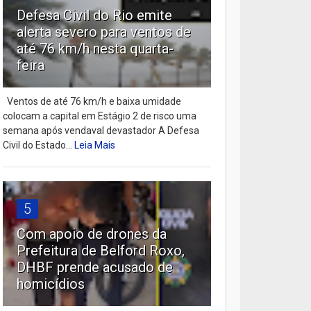
Defesa Civil do Rio emite
alerta severo para ventos de
até 76 km/h nesta quarta-
feira
Ventos de até 76 km/h e baixa umidade
colocam a capital em Estágio 2 de risco uma
semana após vendaval devastador A Defesa
Civil do Estado...
Leia Mais
5
Com apoio de drones da
Prefeitura de Belford Roxo,
DHBF prende acusado de
homicídios