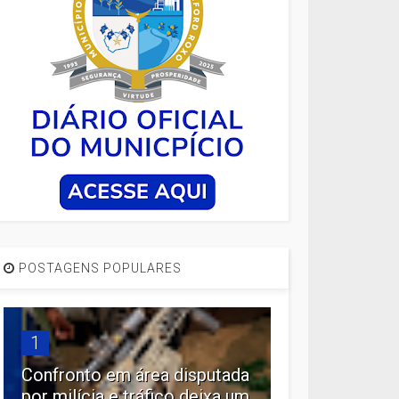
POSTAGENS POPULARES
1
Confronto em área disputada
por milícia e tráfico deixa um