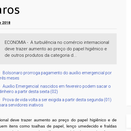
aros
de 2018
ECONOMIA - A turbulência no comércio internacional
deve trazer aumento ao preço do papel higiênico e
de outros produtos da categoria d...
Bolsonaro prorroga pagamento do auxílio emergencial por
três meses
Auxílio Emergencial: nascidos em fevereiro podem sacar o
dinheiro a partir desta sexta (02)
Prova de vida volta a ser exigida a partir desta segunda (01)
para servidores inativos
cional deve trazer aumento ao preço do papel higiênico e de
cluem itens como toalhas de papel, lenço umedecido e fraldas