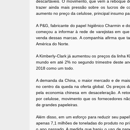
descartáveis. O movimento, que vem a reboque do
trazer ainda mais pressão sobre os lucros de
aumento no preço da celulose, principal insumo pa
A P&G, fabricante do papel higiênico Charmin e dos
começou a informar à rede de varejistas em qu
venda dessas marcas. A companhia afirma que t
América do Norte.
A Kimberly-Clark já aumentou os preços da linha 
mundo em até 2% no segundo trimestre deste ano.
2018 como um todo.
A demanda da China, o maior mercado e de mais
no centro da queda na oferta global. Os preços d
pela economia chinesa em desaceleração. A re
por celulose, movimento que os fornecedores n
de grandes papeleiras.
Além disso, em um esforço para reduzir seu papel
apenas 7,1 milhões de toneladas do produto no p
o ano passado. A medida que baniu o uso de papel