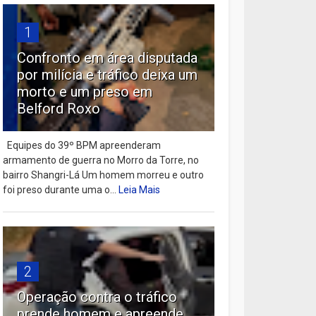
1
Confronto em área disputada
por milícia e tráfico deixa um
morto e um preso em
Belford Roxo
Equipes do 39º BPM apreenderam
armamento de guerra no Morro da Torre, no
bairro Shangri-Lá Um homem morreu e outro
foi preso durante uma o...
Leia Mais
2
Operação contra o tráfico
prende homem e apreende