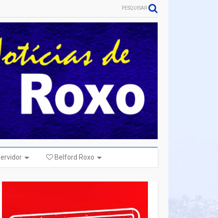
PESQUISAR
ervidor
Belford Roxo