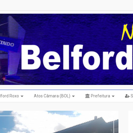
elford Roxo
Atos Câmara (BOL)
Prefeitura
S