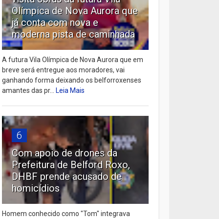
Olímpica de Nova Aurora que
já conta com nova e
moderna pista de caminhada
A futura Vila Olímpica de Nova Aurora que em
breve será entregue aos moradores, vai
ganhando forma deixando os belforroxenses
amantes das pr...
Leia Mais
6
Com apoio de drones da
Prefeitura de Belford Roxo,
DHBF prende acusado de
homicídios
Homem conhecido como "Tom" integrava