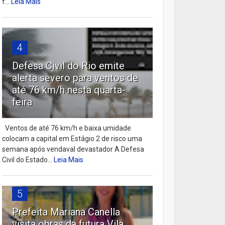
f...
Leia Mais
4
Defesa Civil do Rio emite
alerta severo para ventos de
até 76 km/h nesta quarta-
feira
Ventos de até 76 km/h e baixa umidade
colocam a capital em Estágio 2 de risco uma
semana após vendaval devastador A Defesa
Civil do Estado...
Leia Mais
5
Prefeita Mariana Canella
visita obras da futura Vila