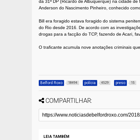
da 31ª DP (Ricardo de Albuquerque) na cidade de M
Anderson do Nascimento Pinheiro, conhecido como B
Bill era foragido estava foragido do sistema penite
do Rio desde 2016. De acordo com as investigações d
drogas para a facção do TCP, fazendo de Acari, fave
O traficante acumula nove anotações criminais q
Belford Roxo
polícia
preso
18494
4529
15
COMPARTILHAR:
LEIA TAMBÉM