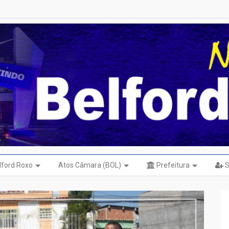
elford Roxo
Atos Câmara (BOL)
Prefeitura
S