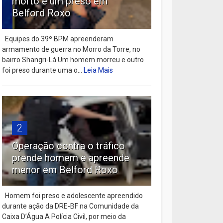
morto e um preso em
Belford Roxo
Equipes do 39º BPM apreenderam
armamento de guerra no Morro da Torre, no
bairro Shangri-Lá Um homem morreu e outro
foi preso durante uma o...
Leia Mais
2
Operação contra o tráfico
prende homem e apreende
menor em Belford Roxo
Homem foi preso e adolescente apreendido
durante ação da DRE-BF na Comunidade da
Caixa D’Água A Polícia Civil, por meio da