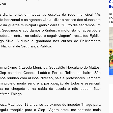
Cu
ilva.
Be
BE
a diariamente, em todas as escolas da rede municipal. “As
co
o horizontal e os agentes vão auxiliar o acesso dos alunos até
Li
or da guarda municipal Egídio Soares. “Outro dia flagramos um
. Seguimos e abordamos o ônibus, o motorista foi advertido e
uderam entrar no coletivo e seguir viagem”, ressaltou Egídio,
o Silva. A dupla é graduada nos cursos de Policiamento
a Nacional de Segurança Pública.
am próximo à Escola Municipal Sebastião Herculano de Mattos,
iep estadual General Ladário Pereira Telles, no bairro São
emos reunião com alunos, direção, pais e professores. Também
projeto muito sério e a participação de todos é essencial.
ança na chegada e na saída da escola e não podem ficar
afirma Thiago.
ouza Machado, 13 anos, se aproximou do inspetor Thiago para
eguiu tranqüilo para o Ciep. “Agora estou me sentindo mais