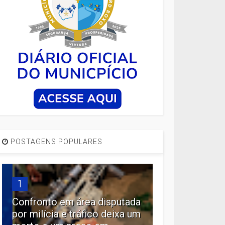
POSTAGENS POPULARES
1
Confronto em área disputada
por milícia e tráfico deixa um