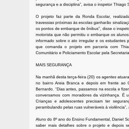
segurança e a disciplina”, avisa o inspetor Thiago S
O projeto faz parte da Ronda Escolar, realizad
travessias próximas às escolas ganharão sinalizaçã
os pontos de embarque de ônibus”, disse o inspet
motorista que não permitiu o embarque os alunos
informado sobre o ato irregular e os estudantes p
que comanda o projeto em parceria com Thiag
Comunitário e Policiamento Escolar pela Secretari
MAIS SEGURANÇA
Na manhã desta terça-feira (20) os agentes atuar
no bairro Areia Branca e depois em frente ao C
Bernardo. “Dias antes, passamos na escola e fiz
conversamos com moradores da vizinhança. É um 
Crianças e adolescentes precisam ter segur
perambulando pelas ruas vulneráveis à violência”, 
Aluno do 8º ano do Ensino Fundamental, Daniel S
saber mais detalhes sobre o projeto e depois s