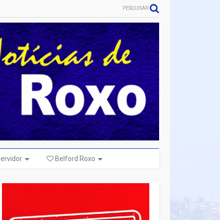
PESQUISAR
ervidor
Belford Roxo