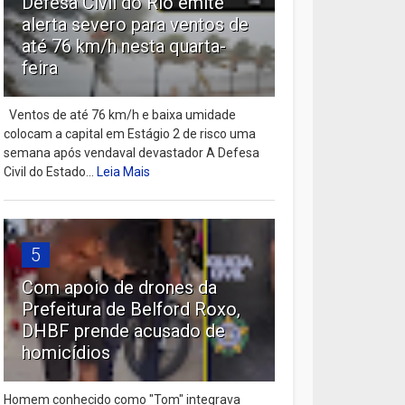
Defesa Civil do Rio emite
alerta severo para ventos de
até 76 km/h nesta quarta-
feira
Ventos de até 76 km/h e baixa umidade
colocam a capital em Estágio 2 de risco uma
semana após vendaval devastador A Defesa
Civil do Estado...
Leia Mais
5
Com apoio de drones da
Prefeitura de Belford Roxo,
DHBF prende acusado de
homicídios
Homem conhecido como "Tom" integrava