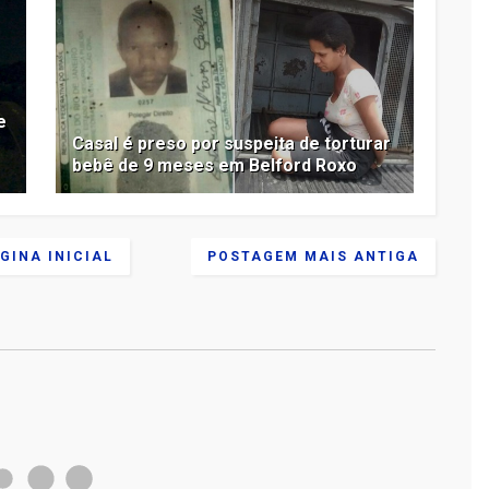
e
Casal é preso por suspeita de torturar
bebê de 9 meses em Belford Roxo
GINA INICIAL
POSTAGEM MAIS ANTIGA