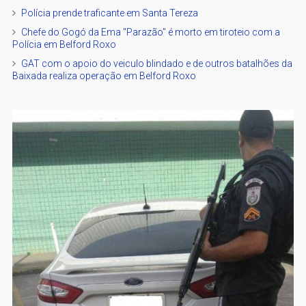
Polícia prende traficante em Santa Tereza
Chefe do Gogó da Ema "Parazão" é morto em tiroteio com a
Polícia em Belford Roxo
GAT com o apoio do veiculo blindado e de outros batalhões da
Baixada realiza operação em Belford Roxo