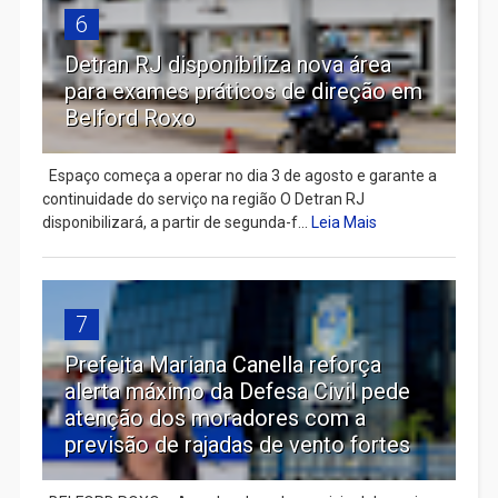
6
Detran RJ disponibiliza nova área
para exames práticos de direção em
Belford Roxo
Espaço começa a operar no dia 3 de agosto e garante a
continuidade do serviço na região O Detran RJ
disponibilizará, a partir de segunda-f...
Leia Mais
7
Prefeita Mariana Canella reforça
alerta máximo da Defesa Civil pede
atenção dos moradores com a
previsão de rajadas de vento fortes