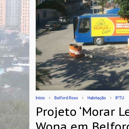
Início
Belford Roxo
Habitação
IPTU
Projeto ‘Morar L
Wona em Belfor