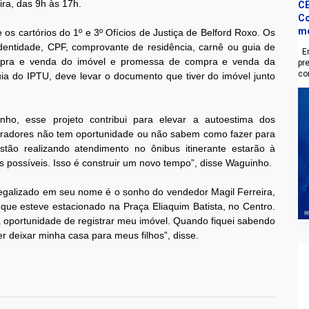
ra, das 9h às 17h.
CE
Co
m
 os cartórios do 1º e 3º Ofícios de Justiça de Belford Roxo. Os
entidade, CPF, comprovante de residência, carnê ou guia de
En
compra e venda do imóvel e promessa de compra e venda da
pr
co
uia do IPTU, deve levar o documento que tiver do imóvel junto
ho, esse projeto contribui para elevar a autoestima dos
moradores não tem oportunidade ou não sabem como fazer para
stão realizando atendimento no ônibus itinerante estarão à
s possíveis. Isso é construir um novo tempo”, disse Waguinho.
 legalizado em seu nome é o sonho do vendedor Magil Ferreira,
que esteve estacionado na Praça Eliaquim Batista, no Centro.
a oportunidade de registrar meu imóvel. Quando fiquei sabendo
 deixar minha casa para meus filhos”, disse.