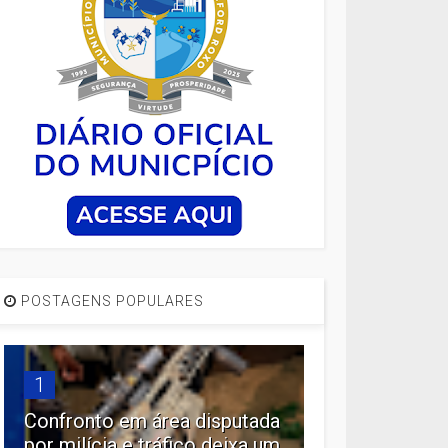
POSTAGENS POPULARES
1
Confronto em área disputada
por milícia e tráfico deixa um