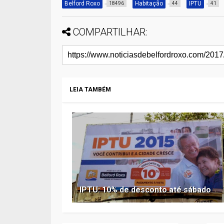
Belford Roxo
Habitação
IPTU
18496
44
41
COMPARTILHAR:
LEIA TAMBÉM
IPTU: 10% de desconto até sábado