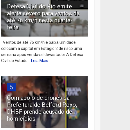
Defesa Civil do Rio emite
alerta severo para ventos de
até 76 km/h nesta quarta-
feira
Ventos de até 76 km/h e baixa umidade
colocam a capital em Estágio 2 de risco uma
semana após vendaval devastador A Defesa
Civil do Estado...
Leia Mais
5
Com apoio de drones da
Prefeitura de Belford Roxo,
DHBF prende acusado de
homicídios