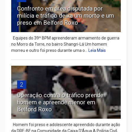
Confronto em área disputada por
milícia e tráfico deixa um morto e um
preso em Belford Roxo
Equipes do 39º BPM apreenderam armamento de guerra
no Morro da Torre, no bairro Shangri-Lá Um homem
morreu e outro foi preso durante uma o...
Leia Mais
2
Operação contra o tráfico prende
homem e apreende menor em
Belford Roxo
Homem foi preso e adolescente apreendido durante ação
da DRE-BF na Comunidade da Caixa D’Água A Polícia Civil,