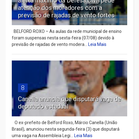
alerta máximo da Defesa Civil pede
atenção dos moradores com a
previsão de rajadas de vento fortes
BELFORD ROXO – As aulas da rede municipal de ensino
foram suspensas nesta sexta-feira (07/08) devido à
previsão de rajadas de vento modera...
Leia Mais
8
Canella anuncia que disputará vaga de
deputado estadual
​ O ex-prefeito de Belford Roxo, Márcio Canella (União
Brasil), anunciou nesta segunda-feira (3) que disputará
uma vaga na Assembleia Legi...
Leia Mais