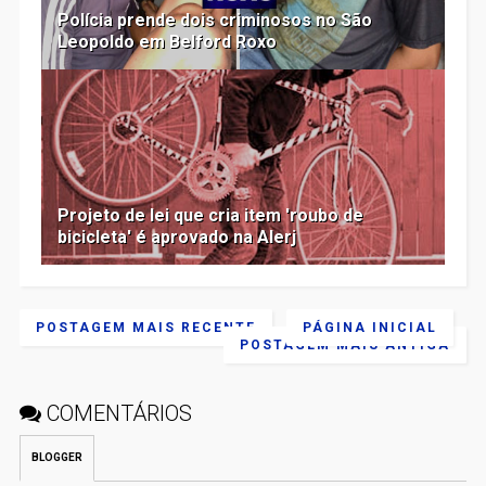
Polícia prende dois criminosos no São
Leopoldo em Belford Roxo
Projeto de lei que cria item 'roubo de
bicicleta' é aprovado na Alerj
POSTAGEM MAIS RECENTE
PÁGINA INICIAL
POSTAGEM MAIS ANTIGA
COMENTÁRIOS
BLOGGER