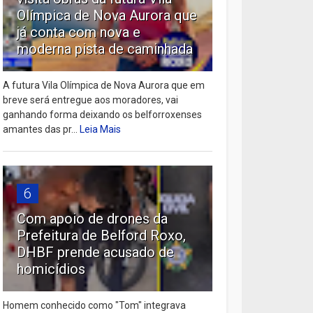
Olímpica de Nova Aurora que
já conta com nova e
moderna pista de caminhada
A futura Vila Olímpica de Nova Aurora que em
breve será entregue aos moradores, vai
ganhando forma deixando os belforroxenses
amantes das pr...
Leia Mais
6
Com apoio de drones da
Prefeitura de Belford Roxo,
DHBF prende acusado de
homicídios
Homem conhecido como "Tom" integrava