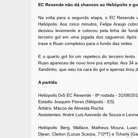
EC Resende não dá chances ao Heliópolis e go
Na volta para a segunda etapa, o EC Resende v
Heliópolis. Aos cinco minutos, Felipe Araujo co
desviou levemente e colocou pela linha de fund
terceiro gol em uma jogada dos zagueiros. Após
trave e Ruan completou para o fundo das redes.
E o quarto gol foi um repeteco do terceiro tento
Ruan apareceu de novo livre pra ampliar. Aos 34
Xandinho, que saiu na cara do gol e apenas tirou d
A partida
Heliópolis 0x5 EC Resende - 8ª rodada - 31/08/201
Estádio Joaquim Flores (Nilópolis - ES)
Árbitro: Márcio de Almeida Rocha
Assistentes: André Luis Azevedo de Souza e Leona
Heliópolis: Berg, Wallace, Matheus Moura, Luan
Djean, Cleiton (Lucas Scarpa, 7'/2ºT) e Tcharly (Gab