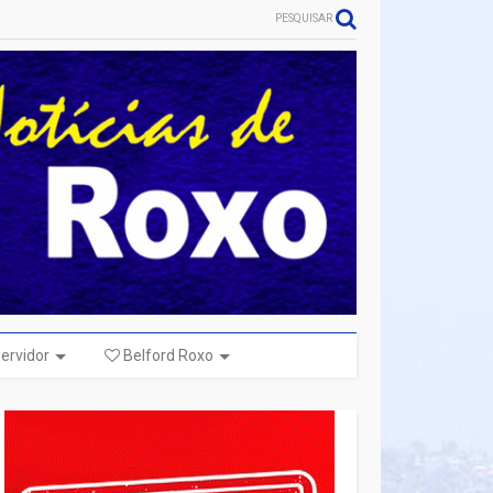
PESQUISAR
ervidor
Belford Roxo