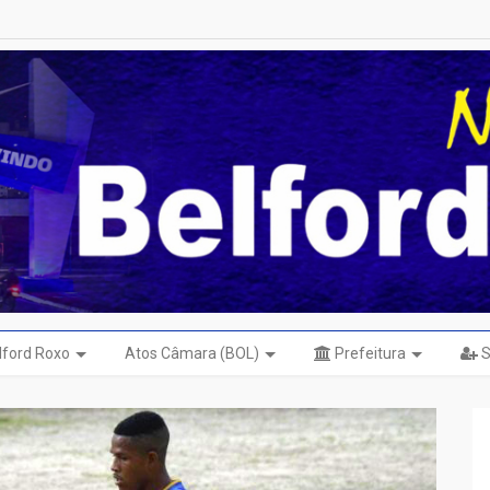
elford Roxo
Atos Câmara (BOL)
Prefeitura
S