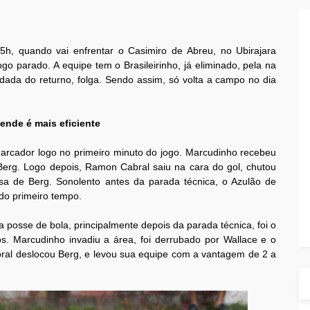
5h, quando vai enfrentar o Casimiro de Abreu, no Ubirajara
o parado. A equipe tem o Brasileirinho, já eliminado, pela na
odada do returno, folga. Sendo assim, só volta a campo no dia
ende é mais eficiente
rcador logo no primeiro minuto do jogo. Marcudinho recebeu
Berg. Logo depois, Ramon Cabral saiu na cara do gol, chutou
fesa de Berg. Sonolento antes da parada técnica, o Azulão de
 do primeiro tempo.
da posse de bola, principalmente depois da parada técnica, foi o
. Marcudinho invadiu a área, foi derrubado por Wallace e o
bral deslocou Berg, e levou sua equipe com a vantagem de 2 a