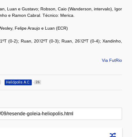
an, Luan e Gustavo; Robson, Caio (Wanderson, intervalo), Igor
dinho e Ramon Cabral. Técnico: Merica.
Wesley, Felipe Araujo e Luan (ECR)
1ºT (0-2); Ruan, 20'/2ºT (0-3); Ruan, 26'/2ºT (0-4); Xandinho,
Via FutRio
Heliópolis A.C.
26