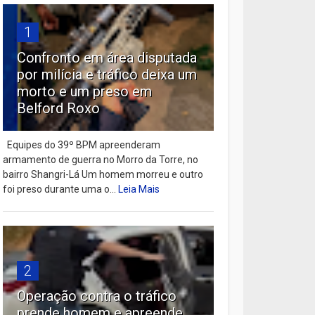
1
Confronto em área disputada
por milícia e tráfico deixa um
morto e um preso em
Belford Roxo
Equipes do 39º BPM apreenderam
armamento de guerra no Morro da Torre, no
bairro Shangri-Lá Um homem morreu e outro
foi preso durante uma o...
Leia Mais
2
Operação contra o tráfico
prende homem e apreende