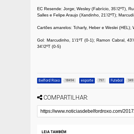
EC Resende: Jorge; Wesley (Fabrício, 35'/2ºT), Ru
Salles e Felipe Araujo (Xandinho, 21'/2ºT); Marcu
Cartões amarelos: Tcharly, Heber e Weslei (HEL); 
Gol: Marcudinho, 1'/1ºT (0-1); Ramon Cabral, 43'/
34'/2ºT (0-5)
Belford Roxo
esporte
Futebol
18494
797
349
COMPARTILHAR:
LEIA TAMBÉM