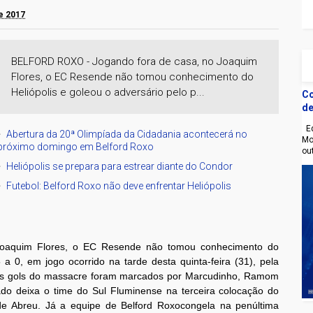
e 2017
BELFORD ROXO - Jogando fora de casa, no Joaquim
Flores, o EC Resende não tomou conhecimento do
Heliópolis e goleou o adversário pelo p...
Co
de
Eq
Abertura da 20ª Olimpíada da Cidadania acontecerá no
Mo
próximo domingo em Belford Roxo
ou
Heliópolis se prepara para estrear diante do Condor
Futebol: Belford Roxo não deve enfrentar Heliópolis
Joaquim Flores, o EC Resende não tomou conhecimento do
 a 0, em jogo ocorrido na tarde desta quinta-feira (31), pela
Os gols do massacre foram marcados por Marcudinho, Ramom
do deixa o time do Sul Fluminense na terceira colocação do
e Abreu. Já a equipe de Belford Roxocongela na penúltima