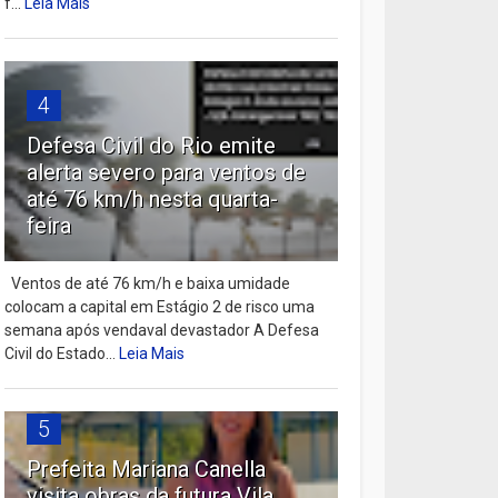
f...
Leia Mais
4
Defesa Civil do Rio emite
alerta severo para ventos de
até 76 km/h nesta quarta-
feira
Ventos de até 76 km/h e baixa umidade
colocam a capital em Estágio 2 de risco uma
semana após vendaval devastador A Defesa
Civil do Estado...
Leia Mais
5
Prefeita Mariana Canella
visita obras da futura Vila