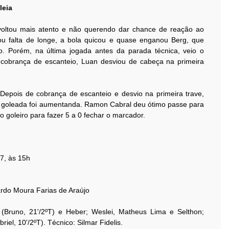
leia
oltou mais atento e não querendo dar chance de reação ao
brou falta de longe, a bola quicou e quase enganou Berg, que
o. Porém, na última jogada antes da parada técnica, veio o
 cobrança de escanteio, Luan desviou de cabeça na primeira
. Depois de cobrança de escanteio e desvio na primeira trave,
 a goleada foi aumentanda. Ramon Cabral deu ótimo passe para
o goleiro para fazer 5 a 0 fechar o marcador.
7, às 15h
rdo Moura Farias de Araújo
 (Bruno, 21'/2ºT) e Heber; Weslei, Matheus Lima e Selthon;
riel, 10'/2ºT). Técnico: Silmar Fidelis.