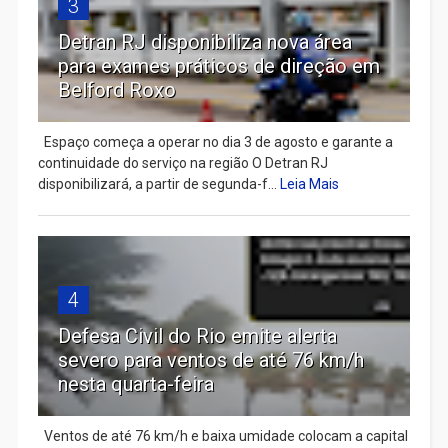
3
Detran RJ disponibiliza nova área
para exames práticos de direção em
Belford Roxo
Espaço começa a operar no dia 3 de agosto e garante a
continuidade do serviço na região O Detran RJ
disponibilizará, a partir de segunda-f...
Leia Mais
4
Defesa Civil do Rio emite alerta
severo para ventos de até 76 km/h
nesta quarta-feira
Ventos de até 76 km/h e baixa umidade colocam a capital