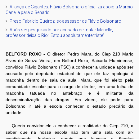
Aliança de Gigantes: Flávio Bolsonaro oficializa apoio a Marcio
Canella para o Senado
Preso Fabrício Queiroz, ex-assessor de Flávio Bolsonaro
Após ser pesquisado por acusado de matar Marielle,
professor deixa o Rio: 'Estou absolutamente triste'
BELFORD ROXO -
O diretor Pedro Mara, do Ciep 210 Mario
Alves de Souza Vieira, em Belford Roxo, Baixada Fluminense,
convidou Flávio Bolsonaro (PSC) a conhecer a unidade após ser
acusado pelo deputado estadual de que ele faz apologia à
maconha dentro de sala de aula. Mara, que foi eleito pela
comunidade escolar para o cargo de diretor, tem uma folha de
maconha tatuada no antebraço e é militante da
descriminalização das drogas. Em vídeo, ele pede para
Bolsorano ir até a escola conhecer o estado precário da
unidade.
— Queria convidar ele a conhecer a realidade do Ciep 210, a
saber que na nossa escola não tem uma sala com ar-
condicionado. Inclusive, queria que levasse a Seeduc