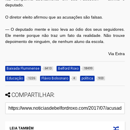
deputado.
O diretor eleito afirmou que as acusações são falsas.
— O deputado mente e isso leva ao ódio dos seus seguidores.
Ele mente porque não traz um fato da realidade. Não trouxe
depoimento de ninguém, de nenhum aluno da escola.
Via Extra
Baixada Fluminense
Belford Roxo
6413
18499
Educação
Flávio Bolsonaro
política
1226
4
903
COMPARTILHAR:
LEIA TAMBÉM