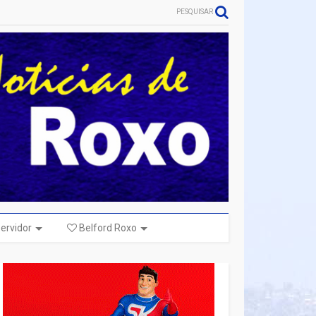
PESQUISAR
ervidor
Belford Roxo