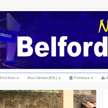
elford Roxo
Atos Câmara (BOL)
Prefeitura
S