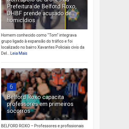
Prefeitura de Belford Roxo,
DHBF prende acusado de
homicídios
Homem conhecido como "Tom" integrava
grupo ligado à expansão do tráfico e foi
localizado no bairro Xavantes Policiais civis da
Del...
Leia Mais
6
Belford Roxo capacita
professores em primeiros
socorros
BELFORD ROXO – Professores e profissionais