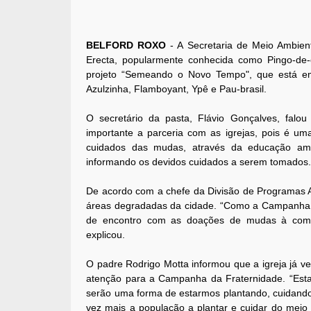
BELFORD ROXO
- A Secretaria de Meio Ambien
Erecta, popularmente conhecida como Pingo-de-
projeto “Semeando o Novo Tempo", que está em 
Azulzinha, Flamboyant, Ypê e Pau-brasil.
O secretário da pasta, Flávio Gonçalves, fal
importante a parceria com as igrejas, pois é u
cuidados das mudas, através da educação amb
informando os devidos cuidados a serem tomados
De acordo com a chefe da Divisão de Programas Am
áreas degradadas da cidade. “Como a Campanha 
de encontro com as doações de mudas à comuni
explicou.
O padre Rodrigo Motta informou que a igreja já 
atenção para a Campanha da Fraternidade. “Est
serão uma forma de estarmos plantando, cuidando,
vez mais a população a plantar e cuidar do meio