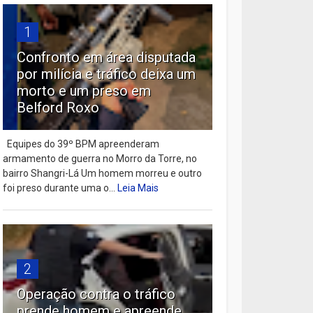
1
Confronto em área disputada
por milícia e tráfico deixa um
morto e um preso em
Belford Roxo
Equipes do 39º BPM apreenderam
armamento de guerra no Morro da Torre, no
bairro Shangri-Lá Um homem morreu e outro
foi preso durante uma o...
Leia Mais
2
Operação contra o tráfico
prende homem e apreende