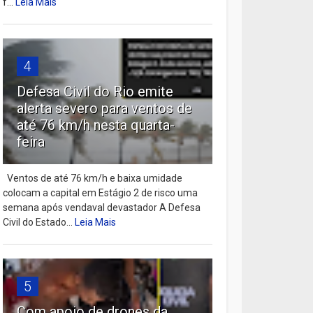
f...
Leia Mais
4
Defesa Civil do Rio emite
alerta severo para ventos de
até 76 km/h nesta quarta-
feira
Ventos de até 76 km/h e baixa umidade
colocam a capital em Estágio 2 de risco uma
semana após vendaval devastador A Defesa
Civil do Estado...
Leia Mais
5
Com apoio de drones da