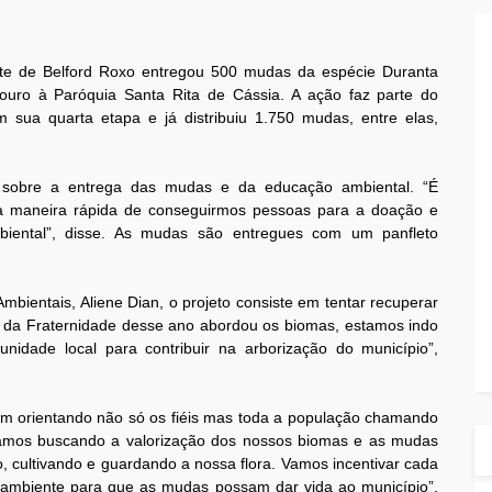
te de Belford Roxo entregou 500 mudas da espécie Duranta
ouro à Paróquia Santa Rita de Cássia. A ação faz parte do
sua quarta etapa e já distribuiu 1.750 mudas, entre elas,
ou sobre a entrega das mudas e da educação ambiental. “É
ma maneira rápida de conseguirmos pessoas para a doação e
iental”, disse. As mudas são entregues com um panfleto
.
bientais, Aliene Dian, o projeto consiste em tentar recuperar
da Fraternidade desse ano abordou os biomas, estamos indo
dade local para contribuir na arborização do município”,
vem orientando não só os fiéis mas toda a população chamando
amos buscando a valorização dos nossos biomas e as mudas
 cultivando e guardando a nossa flora. Vamos incentivar cada
 ambiente para que as mudas possam dar vida ao município”,