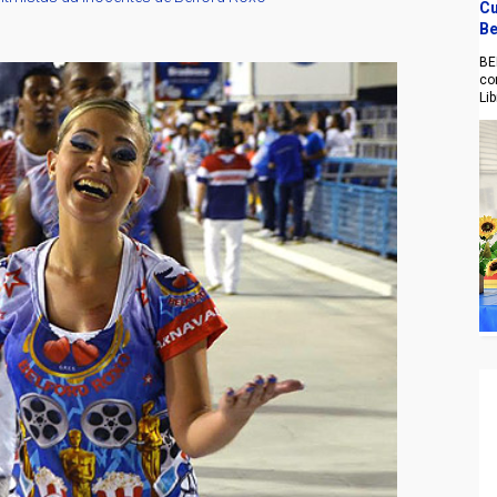
Cu
Be
BE
co
Li