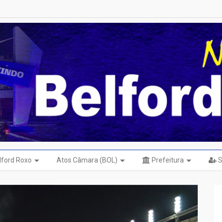
elford Roxo
Atos Câmara (BOL)
Prefeitura
S