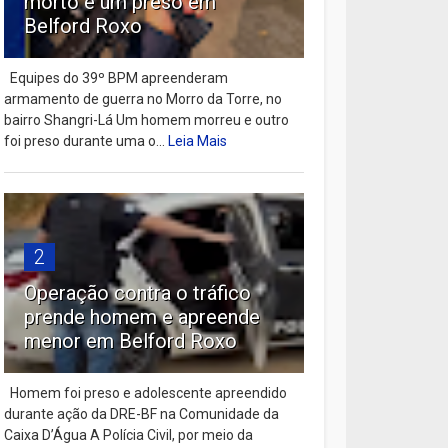
morto e um preso em
Belford Roxo
Equipes do 39º BPM apreenderam
armamento de guerra no Morro da Torre, no
bairro Shangri-Lá Um homem morreu e outro
foi preso durante uma o...
Leia Mais
2
Operação contra o tráfico
prende homem e apreende
menor em Belford Roxo
Homem foi preso e adolescente apreendido
durante ação da DRE-BF na Comunidade da
Caixa D’Água A Polícia Civil, por meio da