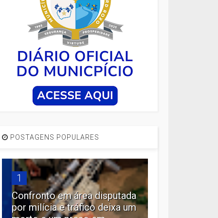
POSTAGENS POPULARES
1
Confronto em área disputada
por milícia e tráfico deixa um