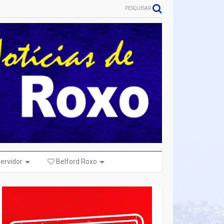
PESQUISAR
ervidor
Belford Roxo