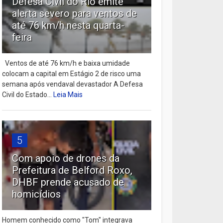
Defesa Civil do Rio emite
alerta severo para ventos de
até 76 km/h nesta quarta-
feira
Ventos de até 76 km/h e baixa umidade
colocam a capital em Estágio 2 de risco uma
semana após vendaval devastador A Defesa
Civil do Estado...
Leia Mais
5
Com apoio de drones da
Prefeitura de Belford Roxo,
DHBF prende acusado de
homicídios
Homem conhecido como "Tom" integrava