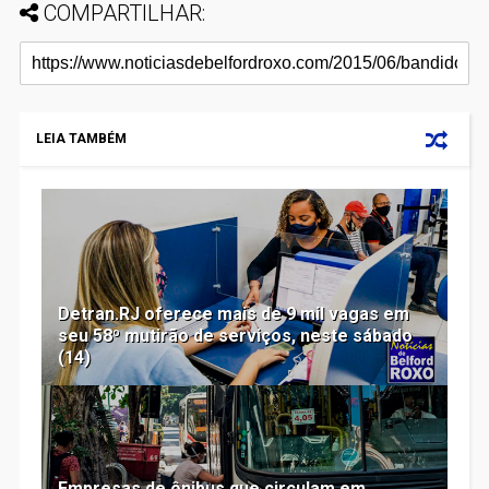
COMPARTILHAR:
LEIA TAMBÉM
Detran.RJ oferece mais de 9 mil vagas em
seu 58º mutirão de serviços, neste sábado
(14)
Empresas de ônibus que circulam em