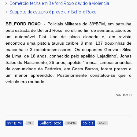
Comércio fecha em Belford Roxo devido à violência
Suspeito de estupro é preso em Belford Roxo
BELFORD ROXO
- Policiais Militares do 39ºBPM, em patrulha
pela estrada de Belford Roxo, no último fim de semana, abordou
um automóvel Fiat Uno de placa clonada e, em revista
encontrou uma pistola taurus calibre 9 mm, 137 trouxinhas de
maconha e 3 radiotransmissores. Os ocupantes Geovani Silva
de Lima, de 18 anos, conhecido pelo apelido ‘Lajadinho’, Jonas
Sales do Nascimento, 26 anos, apelido ‘Tiririca’, ambos oriundos
da comunidade da Pedreira, em Costa Barros, foram presos e
um menor apreendido. Posteriormente constatou-se que o
veículo era roubado.
Via Hora H
39º BPM
Belford Roxo
polícia
781
18494
4529