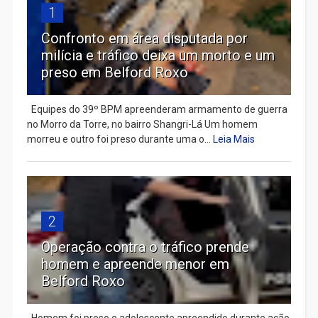
1
Confronto em área disputada por
milícia e tráfico deixa um morto e um
preso em Belford Roxo
Equipes do 39º BPM apreenderam armamento de guerra
no Morro da Torre, no bairro Shangri-Lá Um homem
morreu e outro foi preso durante uma o...
Leia Mais
2
Operação contra o tráfico prende
homem e apreende menor em
Belford Roxo
Homem foi preso e adolescente apreendido durante ação