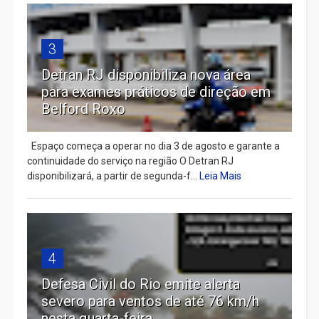
3
Detran RJ disponibiliza nova área
para exames práticos de direção em
Belford Roxo
Espaço começa a operar no dia 3 de agosto e garante a
continuidade do serviço na região O Detran RJ
disponibilizará, a partir de segunda-f...
Leia Mais
4
Defesa Civil do Rio emite alerta
severo para ventos de até 76 km/h
nesta quarta-feira