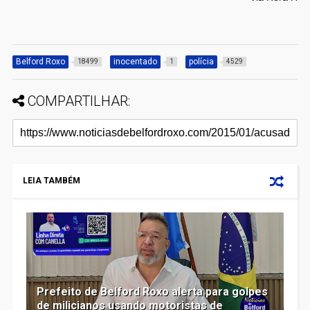
Belford Roxo
inocentado
polícia
18499
1
4529
COMPARTILHAR:
LEIA TAMBÉM
Prefeito de Belford Roxo alerta para golpes
de milicianos usando motoristas de