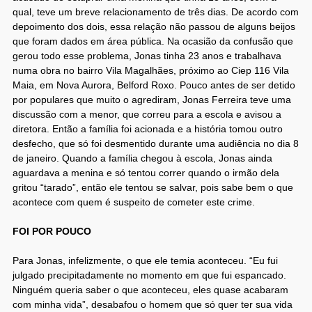
qual, teve um breve relacionamento de três dias. De acordo com
depoimento dos dois, essa relação não passou de alguns beijos
que foram dados em área pública. Na ocasião da confusão que
gerou todo esse problema, Jonas tinha 23 anos e trabalhava
numa obra no bairro Vila Magalhães, próximo ao Ciep 116 Vila
Maia, em Nova Aurora, Belford Roxo. Pouco antes de ser detido
por populares que muito o agrediram, Jonas Ferreira teve uma
discussão com a menor, que correu para a escola e avisou a
diretora. Então a família foi acionada e a história tomou outro
desfecho, que só foi desmentido durante uma audiência no dia 8
de janeiro. Quando a família chegou à escola, Jonas ainda
aguardava a menina e só tentou correr quando o irmão dela
gritou “tarado”, então ele tentou se salvar, pois sabe bem o que
acontece com quem é suspeito de cometer este crime.
FOI POR POUCO
Para Jonas, infelizmente, o que ele temia aconteceu. “Eu fui
julgado precipitadamente no momento em que fui espancado.
Ninguém queria saber o que aconteceu, eles quase acabaram
com minha vida”, desabafou o homem que só quer ter sua vida