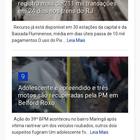
registra mais de 211 mil transações
em 24 dias nos trens do RJ
Recurso já está disponível em 30 estações da capital e da
Baixada Fluminense; média em dias úteis passa de 10 mil
pagamentos O uso do Pix ...
Leia Mais
9
Adolescente é apreendido e três
motos são recuperadas pela PM em
Belford Roxo
Ação do 39º BPM aconteceu no bairro Maringá após
vítima rastrear um dos veículos roubados; outros dois
suspeitos fugiram Um adolescente fo...
Leia Mais