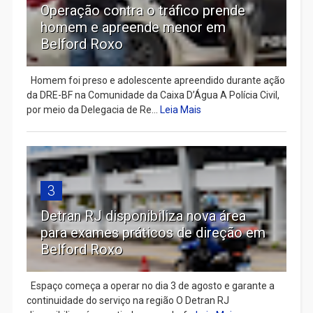
Operação contra o tráfico prende
homem e apreende menor em
Belford Roxo
Homem foi preso e adolescente apreendido durante ação
da DRE-BF na Comunidade da Caixa D’Água A Polícia Civil,
por meio da Delegacia de Re...
Leia Mais
3
Detran RJ disponibiliza nova área
para exames práticos de direção em
Belford Roxo
Espaço começa a operar no dia 3 de agosto e garante a
continuidade do serviço na região O Detran RJ