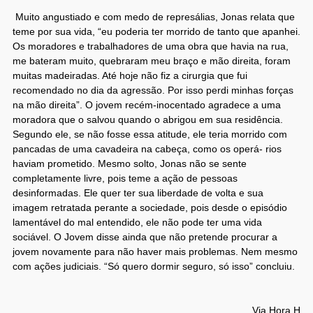
Muito angustiado e com medo de represálias, Jonas relata que
teme por sua vida, “eu poderia ter morrido de tanto que apanhei.
Os moradores e trabalhadores de uma obra que havia na rua,
me bateram muito, quebraram meu braço e mão direita, foram
muitas madeiradas. Até hoje não fiz a cirurgia que fui
recomendado no dia da agressão. Por isso perdi minhas forças
na mão direita”. O jovem recém-inocentado agradece a uma
moradora que o salvou quando o abrigou em sua residência.
Segundo ele, se não fosse essa atitude, ele teria morrido com
pancadas de uma cavadeira na cabeça, como os operá- rios
haviam prometido. Mesmo solto, Jonas não se sente
completamente livre, pois teme a ação de pessoas
desinformadas. Ele quer ter sua liberdade de volta e sua
imagem retratada perante a sociedade, pois desde o episódio
lamentável do mal entendido, ele não pode ter uma vida
sociável. O Jovem disse ainda que não pretende procurar a
jovem novamente para não haver mais problemas. Nem mesmo
com ações judiciais. “Só quero dormir seguro, só isso” concluiu.
Via Hora H