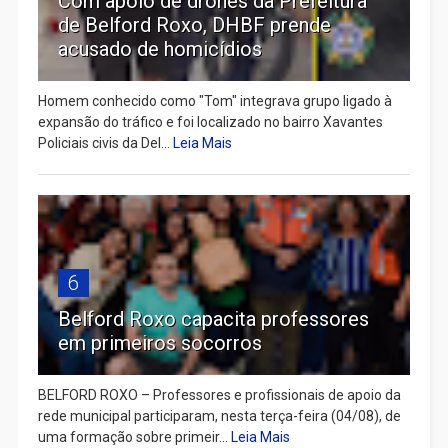
Com apoio de drones da Prefeitura
de Belford Roxo, DHBF prende
acusado de homicídios
Homem conhecido como "Tom" integrava grupo ligado à
expansão do tráfico e foi localizado no bairro Xavantes
Policiais civis da Del...
Leia Mais
6
Belford Roxo capacita professores
em primeiros socorros
BELFORD ROXO – Professores e profissionais de apoio da
rede municipal participaram, nesta terça-feira (04/08), de
uma formação sobre primeir...
Leia Mais