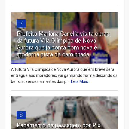
7
Prefeita Mariana Canella visita obras
da futura Vila Olímpica de Nova
Aurora que já conta com nova e
moderna pista de caminhada
A futura Vila Olímpica de Nova Aurora que em breve será
entregue aos moradores, vai ganhando forma deixando os
belforroxenses amantes das pr...
Leia Mais
8
Pagamento de passagem por Pix