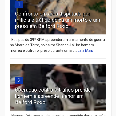
1
Confronto em área disputada por
milícia e tráfico deixa um morto e um
preso em Belford Roxo
Equipes do 39º BPM apreenderam armamento de guerra
no Morro da Torre, no bairro Shangri-Lá Um homem
morreu e outro foi preso durante uma o...
Leia Mais
2
Operação contra o tráfico prende
homem e apreende menor em
Belford Roxo
Homem foi preso e adolescente apreendido durante ação