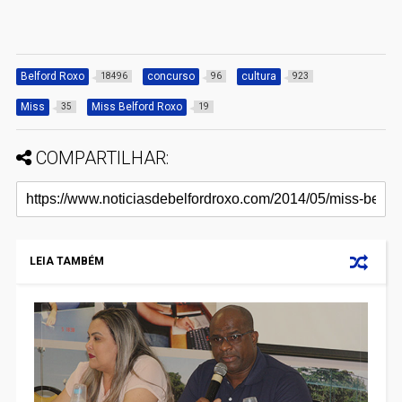
Belford Roxo
concurso
cultura
18496
96
923
Miss
Miss Belford Roxo
35
19
COMPARTILHAR:
LEIA TAMBÉM