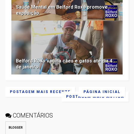
Saúde Mental em Belford Roxo promove
exposição
Belford Roxo vacina cães e gatos até dia 4
de janeiro
POSTAGEM MAIS RECENTE
PÁGINA INICIAL
POSTAGEM MAIS ANTIGA
COMENTÁRIOS
BLOGGER