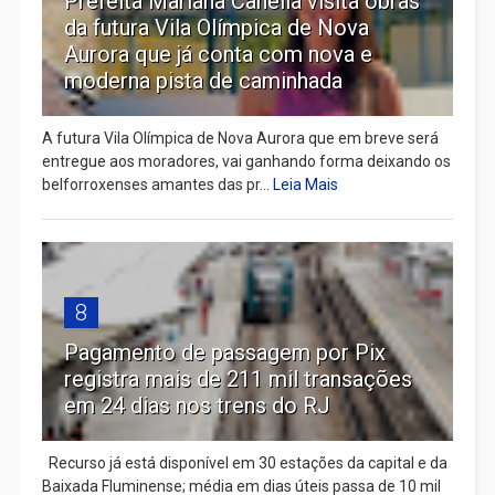
Prefeita Mariana Canella visita obras
da futura Vila Olímpica de Nova
Aurora que já conta com nova e
moderna pista de caminhada
A futura Vila Olímpica de Nova Aurora que em breve será
entregue aos moradores, vai ganhando forma deixando os
belforroxenses amantes das pr...
Leia Mais
8
Pagamento de passagem por Pix
registra mais de 211 mil transações
em 24 dias nos trens do RJ
Recurso já está disponível em 30 estações da capital e da
Baixada Fluminense; média em dias úteis passa de 10 mil