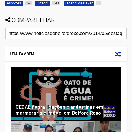
esportes
Futebol
Futebol da Bayer
34
349
3
COMPARTILHAR:
LEIA TAMBÉM
CEDAE flagra ligações clandestinas em
marmoraria e imóvel em Belford Roxo