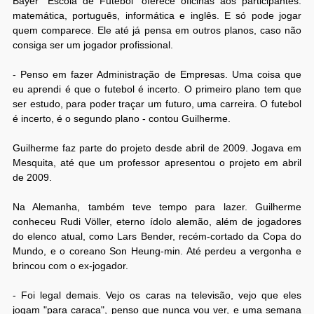
Bayer “Escola de Futebol” oferece oficinas aos participantes:
matemática, português, informática e inglês. E só pode jogar
quem comparece. Ele até já pensa em outros planos, caso não
consiga ser um jogador profissional.
- Penso em fazer Administração de Empresas. Uma coisa que
eu aprendi é que o futebol é incerto. O primeiro plano tem que
ser estudo, para poder traçar um futuro, uma carreira. O futebol
é incerto, é o segundo plano - contou Guilherme.
Guilherme faz parte do projeto desde abril de 2009. Jogava em
Mesquita, até que um professor apresentou o projeto em abril
de 2009.
Na Alemanha, também teve tempo para lazer. Guilherme
conheceu Rudi Völler, eterno ídolo alemão, além de jogadores
do elenco atual, como Lars Bender, recém-cortado da Copa do
Mundo, e o coreano Son Heung-min. Até perdeu a vergonha e
brincou com o ex-jogador.
- Foi legal demais. Vejo os caras na televisão, vejo que eles
jogam "para caraca", penso que nunca vou ver, e uma semana