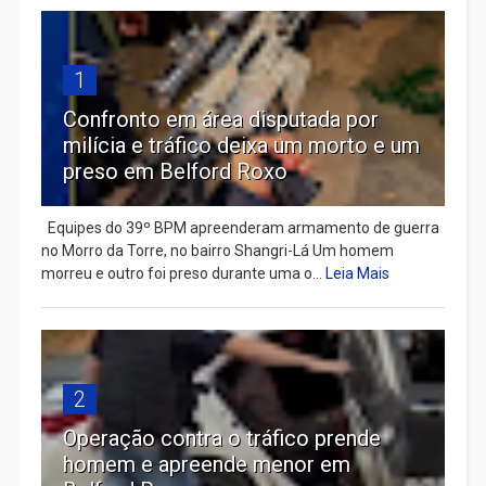
1
Confronto em área disputada por
milícia e tráfico deixa um morto e um
preso em Belford Roxo
Equipes do 39º BPM apreenderam armamento de guerra
no Morro da Torre, no bairro Shangri-Lá Um homem
morreu e outro foi preso durante uma o...
Leia Mais
2
Operação contra o tráfico prende
homem e apreende menor em