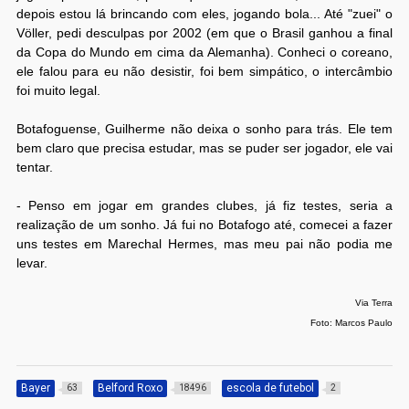
depois estou lá brincando com eles, jogando bola... Até "zuei" o
Völler, pedi desculpas por 2002 (em que o Brasil ganhou a final
da Copa do Mundo em cima da Alemanha). Conheci o coreano,
ele falou para eu não desistir, foi bem simpático, o intercâmbio
foi muito legal.
Botafoguense, Guilherme não deixa o sonho para trás. Ele tem
bem claro que precisa estudar, mas se puder ser jogador, ele vai
tentar.
- Penso em jogar em grandes clubes, já fiz testes, seria a
realização de um sonho. Já fui no Botafogo até, comecei a fazer
uns testes em Marechal Hermes, mas meu pai não podia me
levar.
Via Terra
Foto: Marcos Paulo
Bayer
Belford Roxo
escola de futebol
63
18496
2