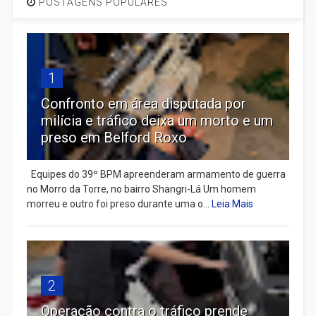
POSTAGENS POPULARES
1
Confronto em área disputada por
milícia e tráfico deixa um morto e um
preso em Belford Roxo
Equipes do 39º BPM apreenderam armamento de guerra
no Morro da Torre, no bairro Shangri-Lá Um homem
morreu e outro foi preso durante uma o...
Leia Mais
2
Operação contra o tráfico prende