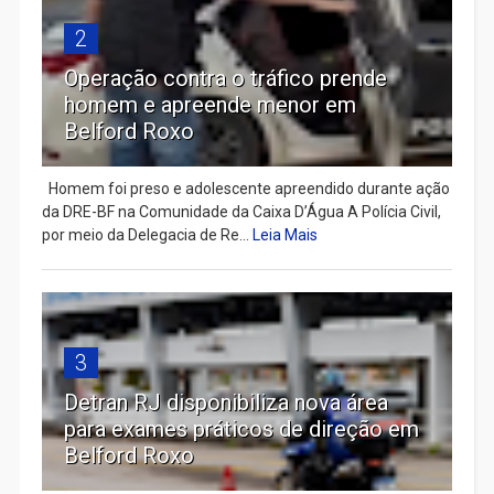
2
Operação contra o tráfico prende
homem e apreende menor em
Belford Roxo
Homem foi preso e adolescente apreendido durante ação
da DRE-BF na Comunidade da Caixa D’Água A Polícia Civil,
por meio da Delegacia de Re...
Leia Mais
3
Detran RJ disponibiliza nova área
para exames práticos de direção em
Belford Roxo