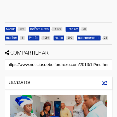
54ªDP
Belford Roxo
Lote XV
297
18499
98
mullher
Prisão
roubo
supermercado
1
1059
292
21
COMPARTILHAR:
LEIA TAMBÉM