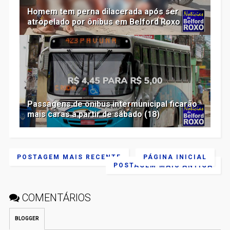
Homem tem perna dilacerada após ser
atropelado por ônibus em Belford Roxo
Passagens de ônibus intermunicipal ficarão
mais caras a partir de sábado (18)
POSTAGEM MAIS RECENTE
PÁGINA INICIAL
POSTAGEM MAIS ANTIGA
COMENTÁRIOS
BLOGGER