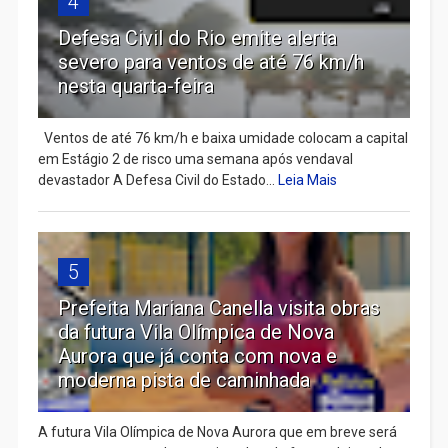
4
Defesa Civil do Rio emite alerta
severo para ventos de até 76 km/h
nesta quarta-feira
Ventos de até 76 km/h e baixa umidade colocam a capital
em Estágio 2 de risco uma semana após vendaval
devastador A Defesa Civil do Estado...
Leia Mais
5
Prefeita Mariana Canella visita obras
da futura Vila Olímpica de Nova
Aurora que já conta com nova e
moderna pista de caminhada
A futura Vila Olímpica de Nova Aurora que em breve será