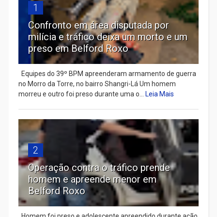
1
Confronto em área disputada por
milícia e tráfico deixa um morto e um
preso em Belford Roxo
Equipes do 39º BPM apreenderam armamento de guerra
no Morro da Torre, no bairro Shangri-Lá Um homem
morreu e outro foi preso durante uma o...
Leia Mais
2
Operação contra o tráfico prende
homem e apreende menor em
Belford Roxo
Homem foi preso e adolescente apreendido durante ação