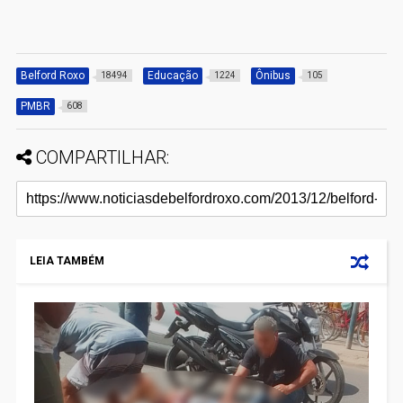
Belford Roxo
Educação
Ônibus
18494
1224
105
PMBR
608
COMPARTILHAR:
LEIA TAMBÉM