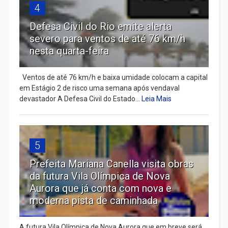
4
Defesa Civil do Rio emite alerta
severo para ventos de até 76 km/h
nesta quarta-feira
Ventos de até 76 km/h e baixa umidade colocam a capital
em Estágio 2 de risco uma semana após vendaval
devastador A Defesa Civil do Estado...
Leia Mais
5
Prefeita Mariana Canella visita obras
da futura Vila Olímpica de Nova
Aurora que já conta com nova e
moderna pista de caminhada
A futura Vila Olímpica de Nova Aurora que em breve será