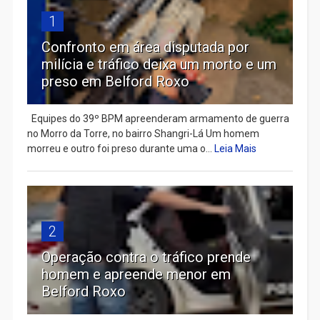
1
Confronto em área disputada por
milícia e tráfico deixa um morto e um
preso em Belford Roxo
Equipes do 39º BPM apreenderam armamento de guerra
no Morro da Torre, no bairro Shangri-Lá Um homem
morreu e outro foi preso durante uma o...
Leia Mais
2
Operação contra o tráfico prende
homem e apreende menor em
Belford Roxo