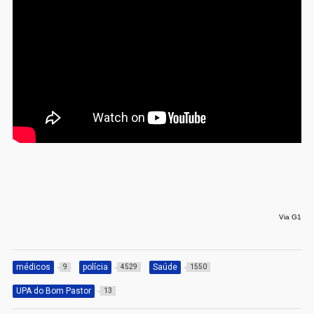
Via G1
médicos
polícia
Saúde
9
4529
1550
UPA do Bom Pastor
13