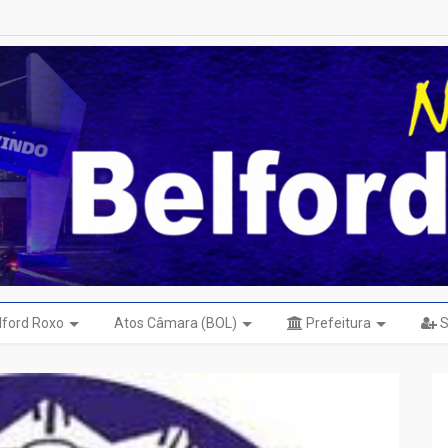
elford Roxo
Atos Câmara (BOL)
Prefeitura
S