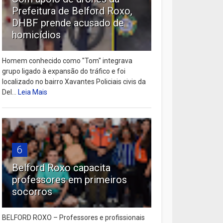
Prefeitura de Belford Roxo,
DHBF prende acusado de
homicídios
Homem conhecido como "Tom" integrava
grupo ligado à expansão do tráfico e foi
localizado no bairro Xavantes Policiais civis da
Del...
Leia Mais
6
Belford Roxo capacita
professores em primeiros
socorros
BELFORD ROXO – Professores e profissionais