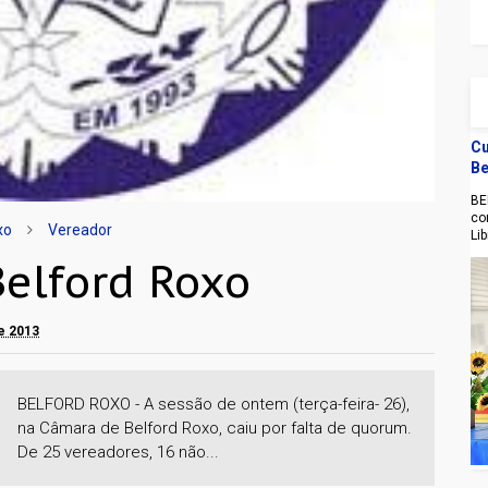
Cu
Be
BE
co
xo
Vereador
Li
elford Roxo
de 2013
BELFORD ROXO - A sessão de ontem (terça-feira- 26),
na Câmara de Belford Roxo, caiu por falta de quorum.
De 25 vereadores, 16 não...