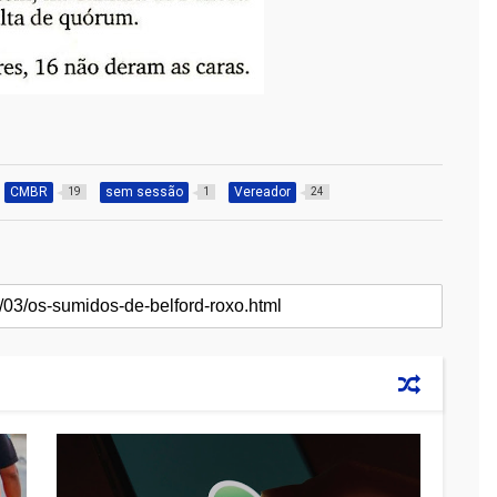
CMBR
sem sessão
Vereador
19
1
24