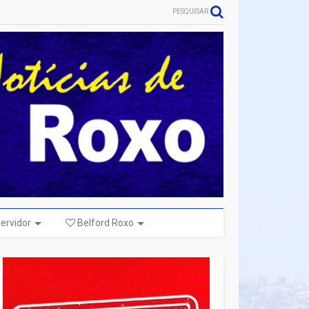
PESQUISAR
ervidor
Belford Roxo