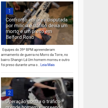
1
Confronto em área disputada
por milícia e tráfico deixa um
morto e um preso em
Belford Roxo
Equipes do 39º BPM apreenderam
armamento de guerra no Morro da Torre, no
bairro Shangri-Lá Um homem morreu e outro
foi preso durante uma o...
Leia Mais
2
Operação contra o tráfico
prende homem e apreende