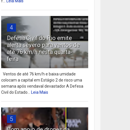
f...
Leia Mais
4
Defesa Civil do Rio emite
alerta severo para ventos de
até 76 km/h nesta quarta-
feira
Ventos de até 76 km/h e baixa umidade
colocam a capital em Estágio 2 de risco uma
semana após vendaval devastador A Defesa
Civil do Estado...
Leia Mais
5
Com apoio de drones da