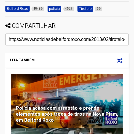
Belford Roxo
polícia
Tiroteio
18496
4529
56
COMPARTILHAR:
LEIA TAMBÉM
Polícia acaba com arrastão e prende
elementos após troca de tiros na Nova Piam,
em Belford Roxo