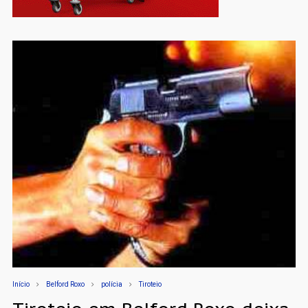
Início
Belford Roxo
polícia
Tiroteio