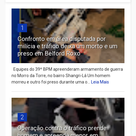
1
Confronto em área disputada por
milícia e tráfico deixa um morto e um
preso em Belford Roxo
Equipes do 39º BPM apreenderam armamento de guerra
no Morro da Torre, no bairro Shangri-Lá Um homem
morreu e outro foi preso durante uma o...
Leia Mais
2
Operação contra o tráfico prende
homem e apreende menor em