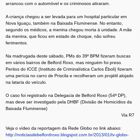
arrancou com o automóvel e os criminosos atiraram.
A criança chegou a ser levada para um hospital particular em
Nova Iguaçu, também na Baixada Fluminense. No entanto,
segundo os médicos, a menina chegou morta à unidade. A mãe
da menina, que ficou em estado de choque, não sofreu
ferimentos.
Na madrugada deste sábado, PMs do 39º BPM fizeram buscas
em vários bairros de Belford Roxo, mas ninguém foi preso.
Peritos do ICCE (Instituto de Criminalística Carlos Éboli) fizeram
uma perícia no carro de Priscila e recolheram um projétil alojado
na lataria do veículo.
O caso foi registrado na Delegacia de Belford Roxo (54ª DP),
mas deve ser investigado pela DHBF (Divisão de Homicídios da
Baixada Fluminense)
Via R7
Veja o vídeo da reportagem da Rede Globo no link abaixo:
http://noticiasdebelfordroxo.blogspot.com.br/2013/01/tv-globo-