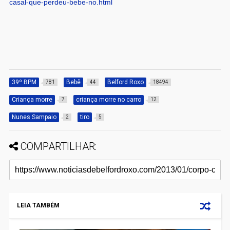
casal-que-perdeu-bebe-no.html
39º BPM
Bebê
Belford Roxo
781
44
18494
Criança morre
criança morre no carro
7
12
Nunes Sampaio
tiro
2
5
COMPARTILHAR:
LEIA TAMBÉM