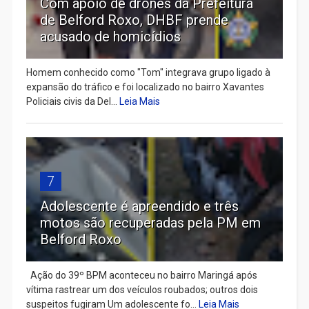
Com apoio de drones da Prefeitura
de Belford Roxo, DHBF prende
acusado de homicídios
Homem conhecido como "Tom" integrava grupo ligado à
expansão do tráfico e foi localizado no bairro Xavantes
Policiais civis da Del...
Leia Mais
7
Adolescente é apreendido e três
motos são recuperadas pela PM em
Belford Roxo
Ação do 39º BPM aconteceu no bairro Maringá após
vítima rastrear um dos veículos roubados; outros dois
suspeitos fugiram Um adolescente fo...
Leia Mais