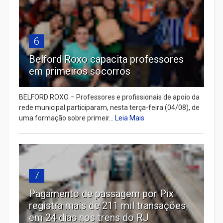
6
Belford Roxo capacita professores
em primeiros socorros
BELFORD ROXO – Professores e profissionais de apoio da
rede municipal participaram, nesta terça-feira (04/08), de
uma formação sobre primeir...
Leia Mais
7
Pagamento de passagem por Pix
registra mais de 211 mil transações
em 24 dias nos trens do RJ