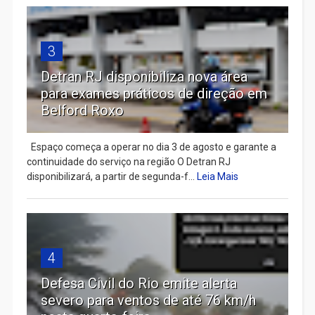
3
Detran RJ disponibiliza nova área
para exames práticos de direção em
Belford Roxo
Espaço começa a operar no dia 3 de agosto e garante a
continuidade do serviço na região O Detran RJ
disponibilizará, a partir de segunda-f...
Leia Mais
4
Defesa Civil do Rio emite alerta
severo para ventos de até 76 km/h