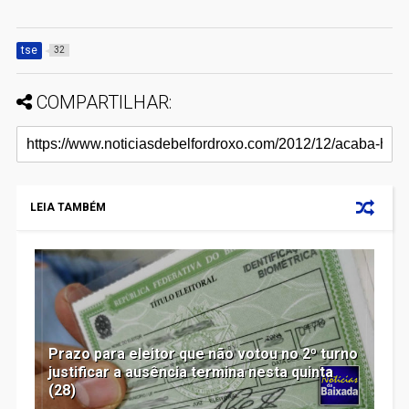
tse
32
COMPARTILHAR:
LEIA TAMBÉM
Prazo para eleitor que não votou no 2º turno
justificar a ausência termina nesta quinta
(28)