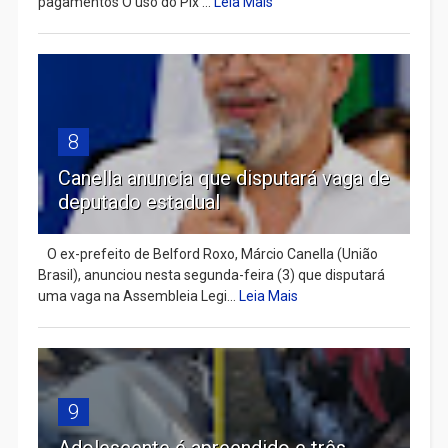
pagamentos O uso do Pix ...
Leia Mais
8
Canella anuncia que disputará vaga de
deputado estadual
​ O ex-prefeito de Belford Roxo, Márcio Canella (União
Brasil), anunciou nesta segunda-feira (3) que disputará
uma vaga na Assembleia Legi...
Leia Mais
9
Adolescente é apreendido e três