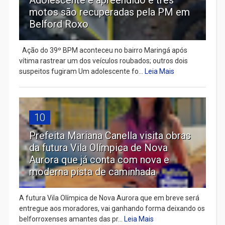
motos são recuperadas pela PM em
Belford Roxo
Ação do 39º BPM aconteceu no bairro Maringá após
vítima rastrear um dos veículos roubados; outros dois
suspeitos fugiram Um adolescente fo...
Leia Mais
10
Prefeita Mariana Canella visita obras
da futura Vila Olímpica de Nova
Aurora que já conta com nova e
moderna pista de caminhada
A futura Vila Olímpica de Nova Aurora que em breve será
entregue aos moradores, vai ganhando forma deixando os
belforroxenses amantes das pr...
Leia Mais